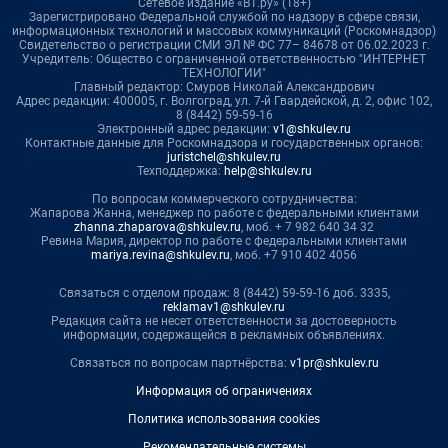
Сетевое издание «В1.ру» (18+)
Зарегистрировано Федеральной службой по надзору в сфере связи,
информационных технологий и массовых коммуникаций (Роскомнадзор)
Свидетельство о регистрации СМИ ЭЛ № ФС 77– 84678 от 06.02.2023 г.
Учредитель: Общество с ограниченной ответственностью "ИНТЕРНЕТ
ТЕХНОЛОГИИ"
Главный редактор: Смуров Николай Александрович
Адрес редакции: 400005, г. Волгоград, ул. 7-й Гвардейской, д. 2, офис 102,
8 (8442) 59-59-16
Электронный адрес редакции:
v1@shkulev.ru
Контактные данные для Роскомнадзора и государственных органов:
juristchel@shkulev.ru
Техподдержка:
help@shkulev.ru
По вопросам коммерческого сотрудничества:
Жапарова Жанна, менеджер по работе с федеральными клиентами
zhanna.zhaparova@shkulev.ru
, моб. + 7 982 640 34 32
Ревина Мария, директор по работе с федеральными клиентами
mariya.revina@shkulev.ru
, моб. +7 910 402 4056
Связаться с отделом продаж: 8 (8442) 59-59-16 доб. 3335,
reklamav1@shkulev.ru
Редакция сайта не несет ответственности за достоверность
информации, содержащейся в рекламных объявлениях.
Связаться по вопросам партнёрства:
v1pr@shkulev.ru
Информация об ограничениях
Политика использования cookies
Рекомендательные системы