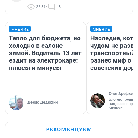
22 814
48
МНЕНИЕ
МНЕНИЕ
Тепло для бюджета, но
Наследие, кото
холодно в салоне
чудом не разва
зимой. Водитель 13 лет
транспортный 
ездит на электрокаре:
разнес миф о 
плюсы и минусы
советских доро
Олег Арефьев
Блогер, предпри
Денис Дедюхин
владелец в тра
бизнесе
РЕКОМЕНДУЕМ