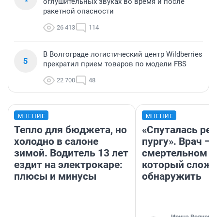
оглушительных звуках во время и после
ракетной опасности
26 413
114
В Волгограде логистический центр Wildberries
5
прекратил прием товаров по модели FBS
22 700
48
МНЕНИЕ
МНЕНИЕ
Тепло для бюджета, но
«Спуталась реч
холодно в салоне
пургу». Врач — 
зимой. Водитель 13 лет
смертельном д
ездит на электрокаре:
который слож
плюсы и минусы
обнаружить
Ирина Волкова