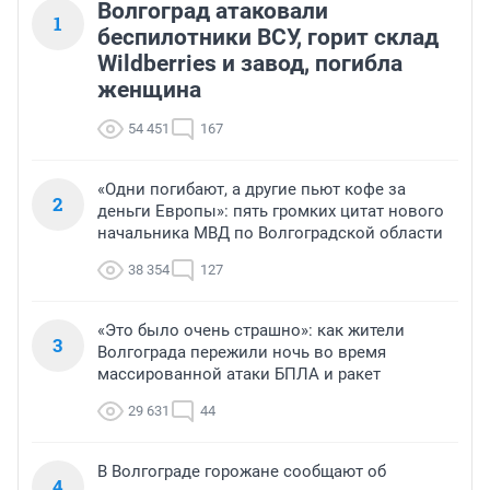
Волгоград атаковали
1
беспилотники ВСУ, горит склад
Wildberries и завод, погибла
женщина
54 451
167
«Одни погибают, а другие пьют кофе за
2
деньги Европы»: пять громких цитат нового
начальника МВД по Волгоградской области
38 354
127
«Это было очень страшно»: как жители
3
Волгограда пережили ночь во время
массированной атаки БПЛА и ракет
29 631
44
В Волгограде горожане сообщают об
4