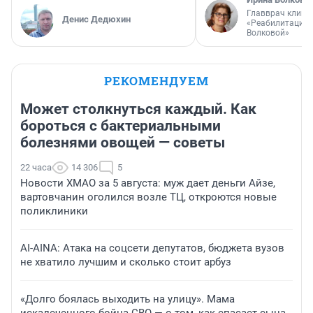
Главврач клини
Денис Дедюхин
«Реабилитация 
Волковой»
РЕКОМЕНДУЕМ
Может столкнуться каждый. Как
бороться с бактериальными
болезнями овощей — советы
22 часа
14 306
5
Новости ХМАО за 5 августа: муж дает деньги Айзе,
вартовчанин оголился возле ТЦ, откроются новые
поликлиники
AI-AINA: Атака на соцсети депутатов, бюджета вузов
не хватило лучшим и сколько стоит арбуз
«Долго боялась выходить на улицу». Мама
искалеченного бойца СВО — о том, как спасает сына,