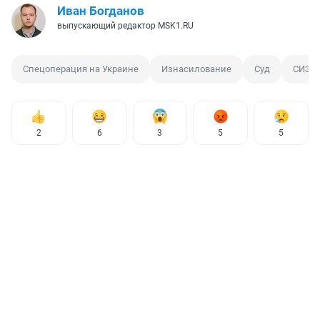
Иван Богданов
выпускающий редактор MSK1.RU
Спецоперация на Украине
Изнасилование
Суд
СИЗО
2
6
3
5
5