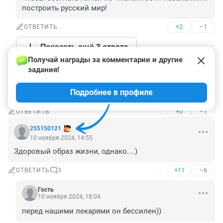
построить русский мир!
+2
–1
ОТВЕТИТЬ
Показать ещё 3 ответа
Получай награды за комментарии и другие 
задания!
Гость
10 ноября 2024, 15:12
Подробнее в профиле
Побиты все приоритеты о хорошо и плохо
+0
–1
ОТВЕТИТЬ
255150121
10 ноября 2024, 14:55
Здоровый образ жизни, однако....)
+11
–6
ОТВЕТИТЬ
3
Гость
10 ноября 2024, 18:04
перед нашими лекарями он бессилен))