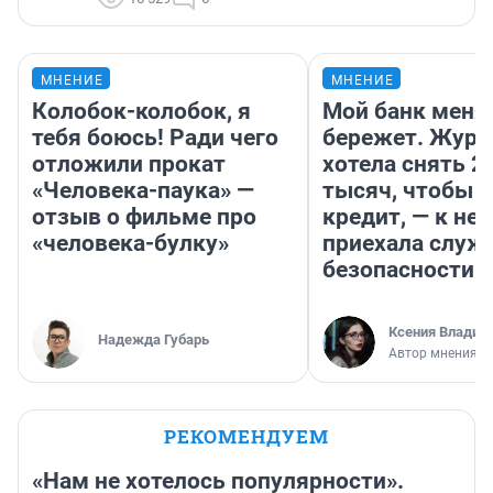
МНЕНИЕ
МНЕНИЕ
Колобок-колобок, я
Мой банк меня
тебя боюсь! Ради чего
бережет. Журн
отложили прокат
хотела снять 2
«Человека-паука» —
тысяч, чтобы п
отзыв о фильме про
кредит, — к не
«человека-булку»
приехала служ
безопасности
Ксения Владим
Надежда Губарь
Автор мнения
РЕКОМЕНДУЕМ
«Нам не хотелось популярности».