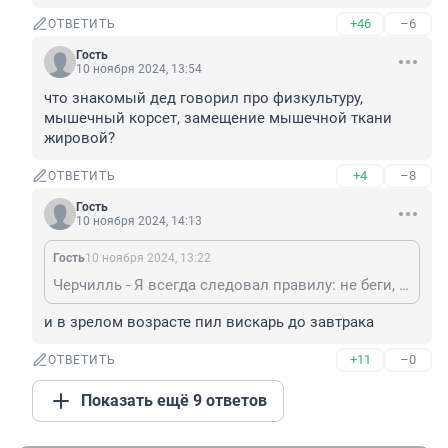
+46
–6
ОТВЕТИТЬ
Гость
10 ноября 2024, 13:54
что знакомый дед говорил про физкультуру, 
мышечный корсет, замещение мышечной ткани 
жировой?
+4
–8
ОТВЕТИТЬ
Гость
10 ноября 2024, 14:13
Гость
10 ноября 2024, 13:22
Черчилль - Я всегда следовал правилу: не беги, если можешь стоять; не стой, если можешь сидеть; не сиди, если можешь лежать. Своим долголетием я обязан спорту. Я им никогда не занимался;
и в зрелом возрасте пил вискарь до завтрака
+11
–0
ОТВЕТИТЬ
Показать ещё 9 ответов