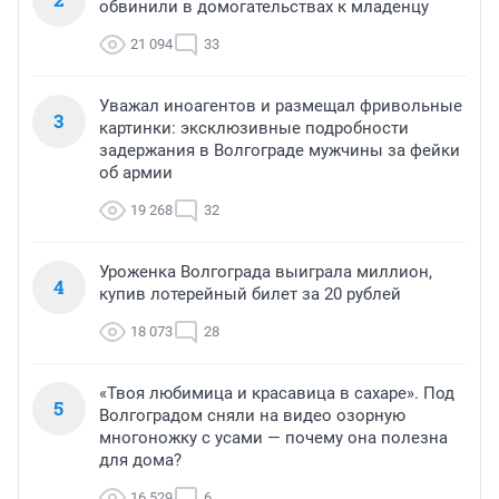
обвинили в домогательствах к младенцу
21 094
33
Уважал иноагентов и размещал фривольные
3
картинки: эксклюзивные подробности
задержания в Волгограде мужчины за фейки
об армии
19 268
32
Уроженка Волгограда выиграла миллион,
4
купив лотерейный билет за 20 рублей
18 073
28
«Твоя любимица и красавица в сахаре». Под
5
Волгоградом сняли на видео озорную
многоножку с усами — почему она полезна
для дома?
16 529
6