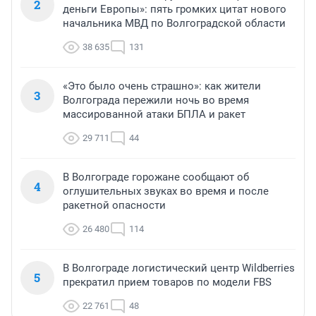
2
деньги Европы»: пять громких цитат нового
начальника МВД по Волгоградской области
38 635
131
«Это было очень страшно»: как жители
3
Волгограда пережили ночь во время
массированной атаки БПЛА и ракет
29 711
44
В Волгограде горожане сообщают об
4
оглушительных звуках во время и после
ракетной опасности
26 480
114
В Волгограде логистический центр Wildberries
5
прекратил прием товаров по модели FBS
22 761
48