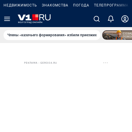
НЕДВИЖИМОСТЬ
ЗНАКОМСТВА
ПОГОДА
ТЕЛЕПРОГРАММА
Члены «казачьего формирования» избили приезжих
РЕКЛАМА • GEROI34.RU