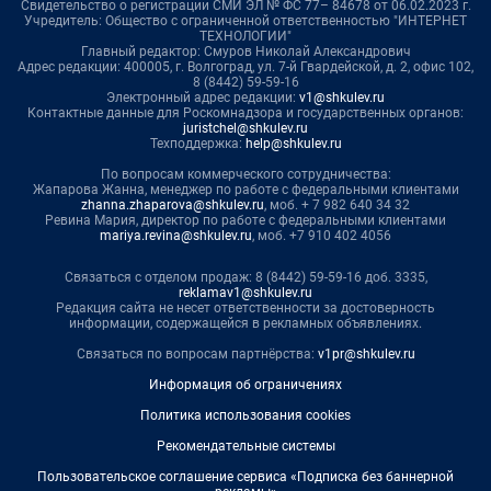
Свидетельство о регистрации СМИ ЭЛ № ФС 77– 84678 от 06.02.2023 г.
Учредитель: Общество с ограниченной ответственностью "ИНТЕРНЕТ
ТЕХНОЛОГИИ"
Главный редактор: Смуров Николай Александрович
Адрес редакции: 400005, г. Волгоград, ул. 7-й Гвардейской, д. 2, офис 102,
8 (8442) 59-59-16
Электронный адрес редакции:
v1@shkulev.ru
Контактные данные для Роскомнадзора и государственных органов:
juristchel@shkulev.ru
Техподдержка:
help@shkulev.ru
По вопросам коммерческого сотрудничества:
Жапарова Жанна, менеджер по работе с федеральными клиентами
zhanna.zhaparova@shkulev.ru
, моб. + 7 982 640 34 32
Ревина Мария, директор по работе с федеральными клиентами
mariya.revina@shkulev.ru
, моб. +7 910 402 4056
Связаться с отделом продаж: 8 (8442) 59-59-16 доб. 3335,
reklamav1@shkulev.ru
Редакция сайта не несет ответственности за достоверность
информации, содержащейся в рекламных объявлениях.
Связаться по вопросам партнёрства:
v1pr@shkulev.ru
Информация об ограничениях
Политика использования cookies
Рекомендательные системы
Пользовательское соглашение сервиса «Подписка без баннерной