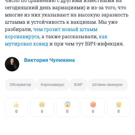
число по сравнению с другими известными на
сегодняшний день вариациями) и из-за того, что
многие из них указывают на высокую заразность
штамма и устойчивость к вакцинам. Мы уже
разбирали,
чем грозит новый штамм
коронавируса
, а также рассказывали,
как
мутировал ковид
и при чем тут ВИЧ-инфекция.
Виктория Чулюкина
Обсерватор
Коронавирус
ЮАР
Штамм омикрон
0
0
0
0
0