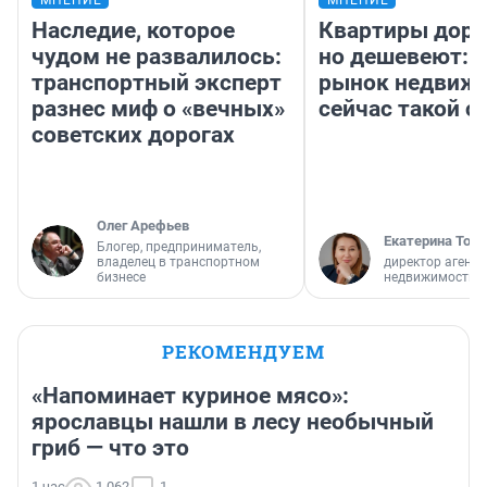
Наследие, которое
Квартиры дор
чудом не развалилось:
но дешевеют: 
транспортный эксперт
рынок недвиж
разнес миф о «вечных»
сейчас такой 
советских дорогах
Олег Арефьев
Екатерина Торо
Блогер, предприниматель,
владелец в транспортном
директор агентс
бизнесе
недвижимости
РЕКОМЕНДУЕМ
«Напоминает куриное мясо»:
ярославцы нашли в лесу необычный
гриб — что это
1 час
1 062
1