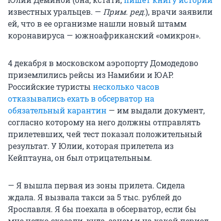
известных уральцев. —
Прим. ред.
), врачи заявили
ей, что в ее организме нашли новый штамм
коронавируса — южноафриканский «омикрон».
4 декабря в московском аэропорту Домодедово
приземлились рейсы из Намибии и ЮАР.
Российские туристы
несколько часов
отказывались ехать в обсерватор на
обязательный карантин
— им выдали документ,
согласно которому на него должны отправлять
прилетевших, чей тест показал положительный
результат. У Юлии, которая прилетела из
Кейптауна, он был отрицательным.
— Я вышла первая из зоны прилета. Сидела
ждала. Я вызвала такси за 5 тыс. рублей до
Ярославля. Я бы поехала в обсерватор, если бы
мне четко сказали, куда, зачем и на какой период