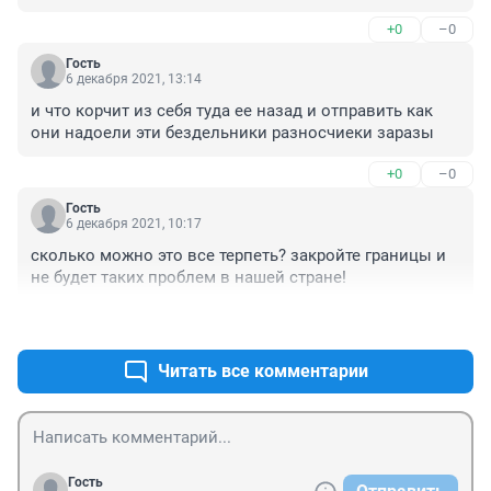
отелями через дорогу нищета и инфекции, особенно 
+0
–0
сейчас? 

Надо закрывать границы! Въезд и выезд из стран по 
Гость
рабочим визам . Люди сами не догоняют… А на них 
6 декабря 2021, 13:14
делают деньги туристические и авиакомпании.
и что корчит из себя туда ее назад и отправить как 
они надоели эти бездельники разносчиеки заразы
+0
–0
Гость
6 декабря 2021, 10:17
сколько можно это все терпеть? закройте границы и 
не будет таких проблем в нашей стране!
+0
–0
Читать все комментарии
Гость