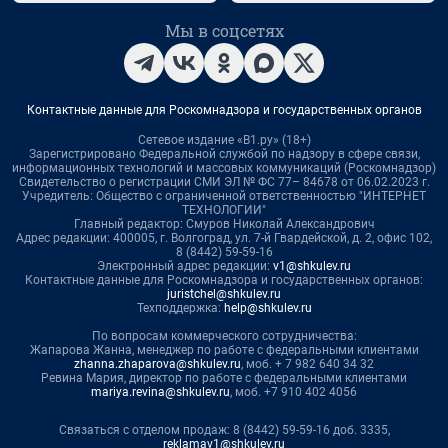
Мы в соцсетях
Контактные данные для Роскомнадзора и государственных органов
Сетевое издание «В1.ру» (18+)
Зарегистрировано Федеральной службой по надзору в сфере связи,
информационных технологий и массовых коммуникаций (Роскомнадзор)
Свидетельство о регистрации СМИ ЭЛ № ФС 77– 84678 от 06.02.2023 г.
Учредитель: Общество с ограниченной ответственностью "ИНТЕРНЕТ
ТЕХНОЛОГИИ"
Главный редактор: Смуров Николай Александрович
Адрес редакции: 400005, г. Волгоград, ул. 7-й Гвардейской, д. 2, офис 102,
8 (8442) 59-59-16
Электронный адрес редакции:
v1@shkulev.ru
Контактные данные для Роскомнадзора и государственных органов:
juristchel@shkulev.ru
Техподдержка:
help@shkulev.ru
По вопросам коммерческого сотрудничества:
Жапарова Жанна, менеджер по работе с федеральными клиентами
zhanna.zhaparova@shkulev.ru
, моб. + 7 982 640 34 32
Ревина Мария, директор по работе с федеральными клиентами
mariya.revina@shkulev.ru
, моб. +7 910 402 4056
Связаться с отделом продаж: 8 (8442) 59-59-16 доб. 3335,
reklamav1@shkulev.ru