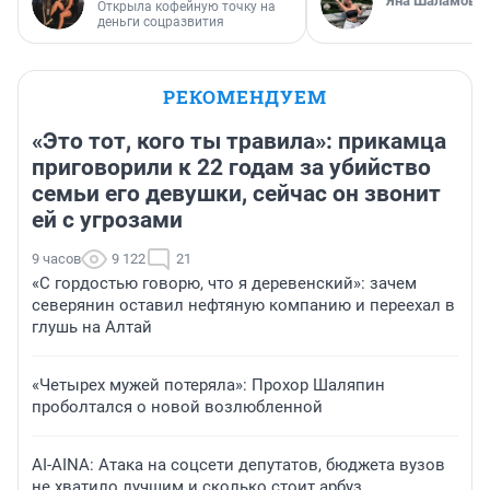
Яна Шаламова
Открыла кофейную точку на
деньги соцразвития
РЕКОМЕНДУЕМ
«Это тот, кого ты травила»: прикамца
приговорили к 22 годам за убийство
семьи его девушки, сейчас он звонит
ей с угрозами
9 часов
9 122
21
«С гордостью говорю, что я деревенский»: зачем
северянин оставил нефтяную компанию и переехал в
глушь на Алтай
«Четырех мужей потеряла»: Прохор Шаляпин
проболтался о новой возлюбленной
AI-AINA: Атака на соцсети депутатов, бюджета вузов
не хватило лучшим и сколько стоит арбуз