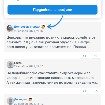
Подробнее в профиле
КОММЕНТАРИИ
35
Центровые старухи
29 ноября 2021, 20:32
Церковь, что внезапно возникла рядом, сожрёт этот 
самолёт. РПЦ, она аки раковая опухоль. В центре 
орто-насос уничтожит со временем пл. Павших 
борцов. Здесь будет уничтожена память качинцев.
+3
–1
Гость
29 ноября 2021, 19:11
На подобных объектах ставить видеокамеры и за 
испорченные инсталяции наказывать материально . 
А так же лица , запечатленные во время вандализма , 
заставлять испралять ущерб собственными силами 
+3
–0
(либо самим приводить в исходное состояние , либо 
оплачивать услугу )
Досвидос
29 ноября 2021, 18:12