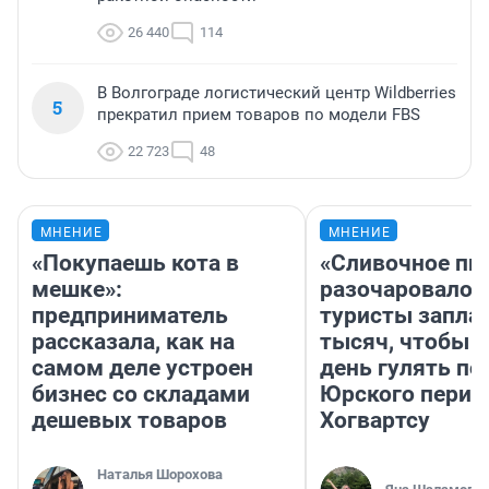
26 440
114
В Волгограде логистический центр Wildberries
5
прекратил прием товаров по модели FBS
22 723
48
МНЕНИЕ
МНЕНИЕ
«Покупаешь кота в
«Сливочное пи
мешке»:
разочаровало»
предприниматель
туристы запла
рассказала, как на
тысяч, чтобы 
самом деле устроен
день гулять по
бизнес со складами
Юрского перио
дешевых товаров
Хогвартсу
Наталья Шорохова