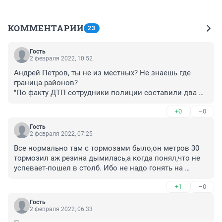
КОММЕНТАРИИ
23
Гость
2 февраля 2022, 10:52
Андрей Петров, ты не из местных? Не знаешь где 
граница районов?

"По факту ДТП сотрудники полиции составили два 
административных протокола — за повреждение 
+0
–0
имущества и управление автомобилем без полиса 
ОСАГО". А где третий протокол, за движение 
Гость
грузового транспорта в зоне действия знака 3.4. 
2 февраля 2022, 07:25
"Движение грузовых автомобилей запрещено"? 
Все нормально там с тормозами было,он метров 30 
Установленного на перекрёстке пр-т Университетский 
тормозил аж резина дымилась,а когда понял,что не 
- ул. Казахская. Когда же доблестная ГИБДД наведёт 
успевает-пошел в столб. Ибо не надо гонять на 
порядок с безнаказанным передвижением грузового 
спуске. Отдельный привет руководству ГИБДД 
транспорта в любой части города?
+1
–0
города,чуть выше по Второй продольной,на 
СХИ,висит знак,запрещающий движение грузового 
Гость
транспорта на этом участке дороги,но все на него 
2 февраля 2022, 06:33
кладут. Примите уже меры,постоянно аварии с 