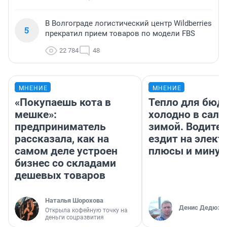
В Волгограде логистический центр Wildberries
5
прекратил прием товаров по модели FBS
22 784
48
МНЕНИЕ
МНЕНИЕ
«Покупаешь кота в
Тепло для бюд
мешке»:
холодно в сало
предприниматель
зимой. Водител
рассказала, как на
ездит на элект
самом деле устроен
плюсы и мину
бизнес со складами
дешевых товаров
Наталья Шорохова
Денис Дедюхи
Открыла кофейную точку на
деньги соцразвития