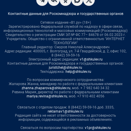
Контактные данные для Роскомнадзора и государственных органов
Сетевое издание «В1.ру» (18+)
Зарегистрировано Федеральной службой по надзору в сфере связи,
информационных технологий и массовых коммуникаций (Роскомнадзор)
Свидетельство о регистрации СМИ ЭЛ № ФС 77– 84678 от 06.02.2023 г.
Учредитель: Общество с ограниченной ответственностью "ИНТЕРНЕТ
ТЕХНОЛОГИИ"
Главный редактор: Смуров Николай Александрович
Адрес редакции: 400005, г. Волгоград, ул. 7-й Гвардейской, д. 2, офис 102,
8 (8442) 59-59-16
Электронный адрес редакции:
v1@shkulev.ru
Контактные данные для Роскомнадзора и государственных органов:
juristchel@shkulev.ru
Техподдержка:
help@shkulev.ru
По вопросам коммерческого сотрудничества:
Жапарова Жанна, менеджер по работе с федеральными клиентами
zhanna.zhaparova@shkulev.ru
, моб. + 7 982 640 34 32
Ревина Мария, директор по работе с федеральными клиентами
mariya.revina@shkulev.ru
, моб. +7 910 402 4056
Связаться с отделом продаж: 8 (8442) 59-59-16 доб. 3335,
reklamav1@shkulev.ru
Редакция сайта не несет ответственности за достоверность
информации, содержащейся в рекламных объявлениях.
Связаться по вопросам партнёрства:
v1pr@shkulev.ru