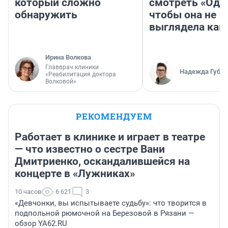
который сложно
смотреть «Оди
обнаружить
чтобы она не
выглядела как
Ирина Волкова
Главврач клиники
Надежда Губар
«Реабилитация доктора
Волковой»
РЕКОМЕНДУЕМ
Работает в клинике и играет в театре
— что известно о сестре Вани
Дмитриенко, оскандалившейся на
концерте в «Лужниках»
10 часов
6 621
3
«Девчонки, вы испытываете судьбу»: что творится в
подпольной рюмочной на Березовой в Рязани —
обзор YA62.RU