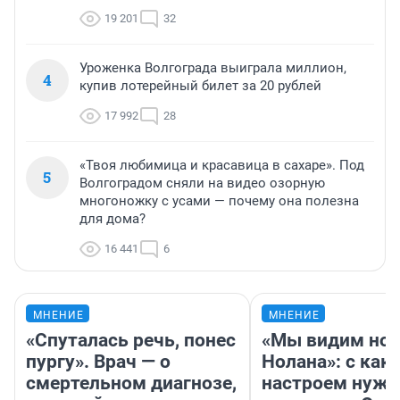
19 201
32
Уроженка Волгограда выиграла миллион,
4
купив лотерейный билет за 20 рублей
17 992
28
«Твоя любимица и красавица в сахаре». Под
5
Волгоградом сняли на видео озорную
многоножку с усами — почему она полезна
для дома?
16 441
6
МНЕНИЕ
МНЕНИЕ
«Спуталась речь, понес
«Мы видим нов
пургу». Врач — о
Нолана»: с как
смертельном диагнозе,
настроем нужн