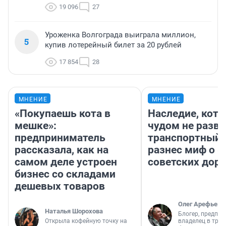
19 096
27
Уроженка Волгограда выиграла миллион,
5
купив лотерейный билет за 20 рублей
17 854
28
МНЕНИЕ
МНЕНИЕ
«Покупаешь кота в
Наследие, кото
мешке»:
чудом не разва
предприниматель
транспортный 
рассказала, как на
разнес миф о 
самом деле устроен
советских доро
бизнес со складами
дешевых товаров
Олег Арефьев
Наталья Шорохова
Блогер, предпри
Открыла кофейную точку на
владелец в тра