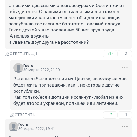
С нашими дешёвыми энергоресурсами Осетия хочет 
объединится. С нашими социальными льготами и 
материнским капиталом хочет объединится нищая 
республика где главное богатство - свежий воздух. 
Таких друзей у нас последние 50 лет пруд пруди. 

 А нельзя дружить 

и уважать друг друга на расстоянии?
+14
–3
ОТВЕТИТЬ
1
Гость
30 марта 2022, 21:39
Вы ещё забыли дотации из Центра, на которые она 
будет жить припеваючи, как... некоторые другие 
республики.

Как только/если дотации иссякнут - любая из них 
будет второй украиной, польшей или литанией.
+2
–1
ОТВЕТИТЬ
Гость
30 марта 2022, 19:41