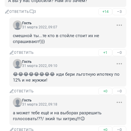
А вы у нас спросили? Нам это зачем?
+14
–3
ОТВЕТИТЬ
3
Гость
31 марта 2022, 09:07
смешной ты...те кто в стойле стоит их не 
спрашивают!)))
+1
–0
ОТВЕТИТЬ
Гость
31 марта 2022, 09:10
😂😂😂😂😂😂😂😂 иди бери льготную ипотеку по 
12% и не жужжи!
+0
–0
ОТВЕТИТЬ
Гость
31 марта 2022, 09:18
а может тебе ещё и на выборах разрешить 
голосовать!??/ экий ты хитрец!!!😉
+0
–0
ОТВЕТИТЬ