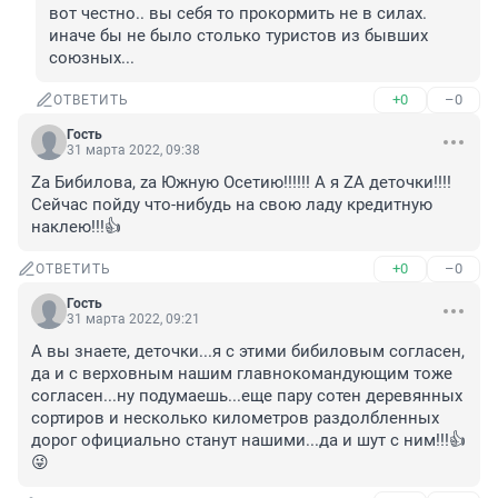
вот честно.. вы себя то прокормить не в силах. 
иначе бы не было столько туристов из бывших 
союзных...
+0
–0
ОТВЕТИТЬ
Гость
31 марта 2022, 09:38
Zа Бибилова, zа Южную Осетию!!!!!! А я ZА деточки!!!! 
Сейчас пойду что-нибудь на свою ладу кредитную 
наклею!!!👍
+0
–0
ОТВЕТИТЬ
Гость
31 марта 2022, 09:21
А вы знаете, деточки...я с этими бибиловым согласен, 
да и с верховным нашим главнокомандующим тоже 
согласен...ну подумаешь...еще пару сотен деревянных 
сортиров и несколько километров раздолбленных 
дорог официально станут нашими...да и шут с ним!!!👍
😜