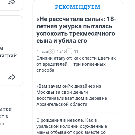
РЕКОМЕНДУЕМ
«Не рассчитала силы»: 18-
летняя ужурка пыталась
успокоить трехмесячного
сына и убила его
бы
4 часа
4 245
11
Дмитрий
Слизни атакуют: как спасти цветник
от вредителей — три копеечных
способа
«Вам зачем он?»: дизайнер из
Москвы за свои деньги
восстанавливает дом в деревне
Архангельской области
пытки
ют к
С рождения в неволе. Как в
ас
уральской колонии осужденные
мамы отбывают срок вместе со