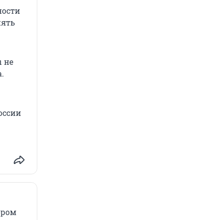
ности
нять
ы не
.
оссии
ором