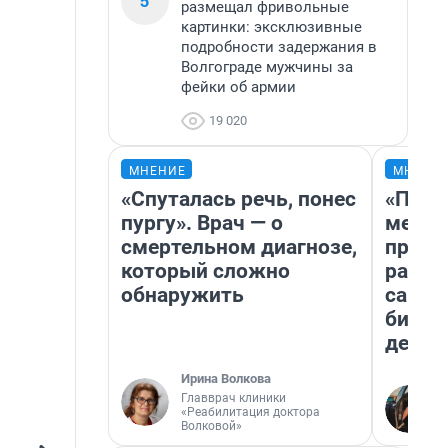
5
размещал фривольные
картинки: эксклюзивные
подробности задержания в
Волгограде мужчины за
фейки об армии
19 020
МНЕНИЕ
МНЕНИ
«Спуталась речь, понес
«Поку
пургу». Врач — о
мешке
смертельном диагнозе,
предп
который сложно
расска
обнаружить
самом
бизне
дешев
Ирина Волкова
Главврач клиники
«Реабилитация доктора
Волковой»