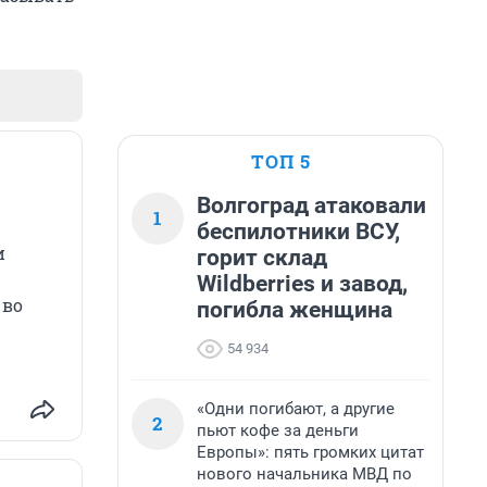
ТОП 5
Волгоград атаковали
1
беспилотники ВСУ,
и
горит склад
Wildberries и завод,
 во
погибла женщина
54 934
«Одни погибают, а другие
2
пьют кофе за деньги
Европы»: пять громких цитат
нового начальника МВД по