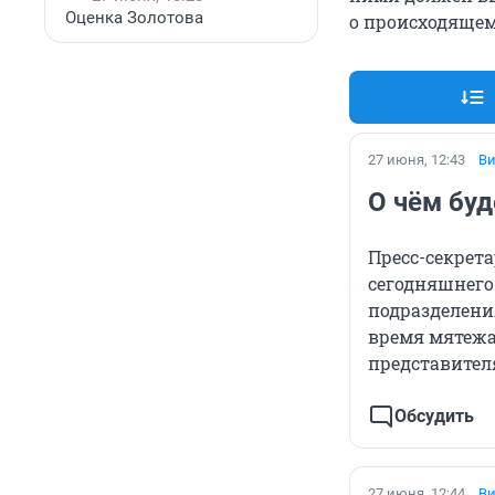
Оценка Золотова
о происходящем
27 июня, 12:43
Ви
О чём бу
Пресс-секрет
сегодняшнего
подразделени
время мятежа.
представите
Обсудить
27 июня, 12:44
Ви