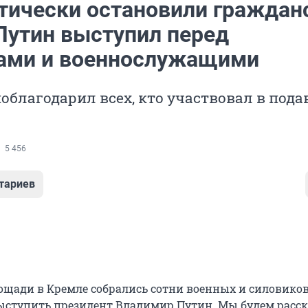
тически остановили граждан
 Путин выступил перед
ами и военнослужащими
облагодарил всех, кто участвовал в под
5 456
тариев
ощади в Кремле собрались сотни военных и силовиков
ступить президент Владимир Путин. Мы будем расс