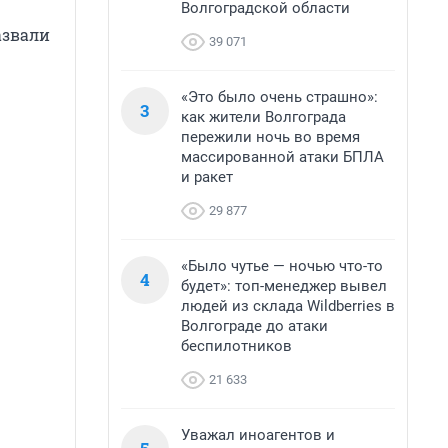
Волгоградской области
азвали
39 071
«Это было очень страшно»:
3
как жители Волгограда
пережили ночь во время
массированной атаки БПЛА
и ракет
29 877
«Было чутье — ночью что-то
4
будет»: топ-менеджер вывел
людей из склада Wildberries в
Волгограде до атаки
беспилотников
21 633
Уважал иноагентов и