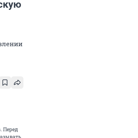
скую
авлении
. Перед
казывать