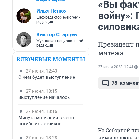
«Вы фак
Илья Ненко
войну»:
Шеф-редактор evergreen-
редакции
силовик
Виктор Старцев
Журналист национальной
Президент п
редакции
мятежа
КЛЮЧЕВЫЕ МОМЕНТЫ
27 июня 2023, 12:41
27 июня, 12:43
О чём будет выступление
78
коммен
27 июня, 13:15
Выступление началось
27 июня, 13:16
Минута молчания в честь
погибших летчиков
На Соборной пл
ними должен вы
27 июня, 13:28