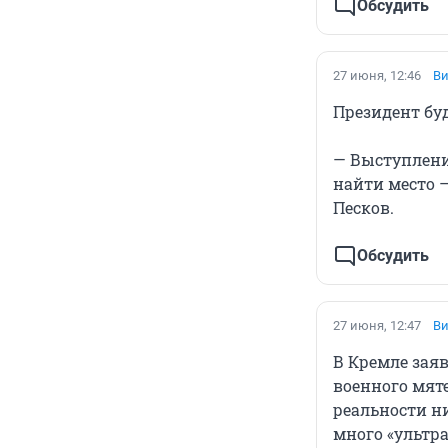
Обсудить
27 июня, 12:46
Ви
Президент бу
— Выступлени
найти место 
Песков.
Обсудить
27 июня, 12:47
Ви
В Кремле зая
военного мят
реальности н
много «ультр