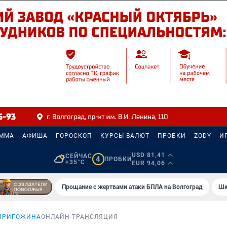
АММА
АФИША
ГОРОСКОП
КУРСЫ ВАЛЮТ
ПРОБКИ
ZODY
И
USD 81,41
СЕЙЧАС
4
ПРОБКИ
+35°C
EUR 94,06
Прощание с жертвами атаки БПЛА на Волгоград
Шк
ПРИГОЖИНА
ОНЛАЙН-ТРАНСЛЯЦИЯ