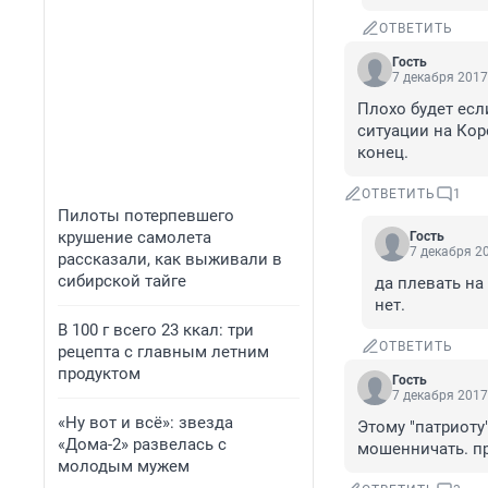
ОТВЕТИТЬ
Гость
7 декабря 2017
Плохо будет есл
ситуации на Кор
конец.
ОТВЕТИТЬ
1
Пилоты потерпевшего
крушение самолета
Гость
7 декабря 20
рассказали, как выживали в
сибирской тайге
да плевать на
нет.
В 100 г всего 23 ккал: три
ОТВЕТИТЬ
рецепта с главным летним
продуктом
Гость
7 декабря 2017
«Ну вот и всё»: звезда
Этому "патриоту"
«Дома-2» развелась с
мошенничать. пр
молодым мужем