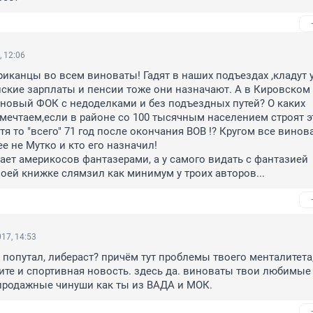
, 12:06
риканцы во всем виноваты! Гадят в наших подъездах ,кладут у
ские зарплаты и пенсии тоже они назначают. А в Кировском 
 новый ФОК с недоделками и без подъездных путей? О каких 
ечтаем,если в районе со 100 тысячным населением строят эт
 то "всего" 71 год после окончания ВОВ !? Кругом все винова
е не Мутко и кто его назначил!

воей книжке слямзил как минимум у троих авторов...
17, 14:53
 попутал, либераст? причём тут проблемы твоего менталитета, 
ите и спортивная новость. здесь да. виноваты твои любимые 
продажные чинуши как ты из ВАДА и МОК.