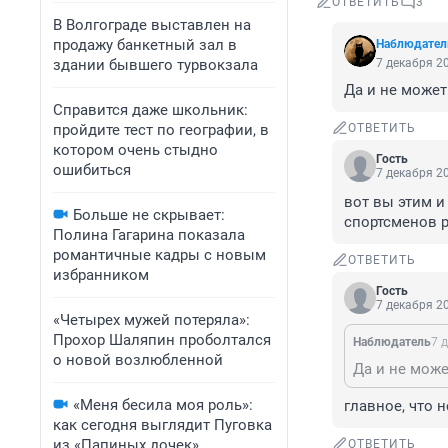
ОТВЕТИТЬ
3
В Волгограде выставлен на
продажу банкетный зал в
Haблюдaтeл
здании бывшего турвокзала
7 декабря 20
Да и не может
Справится даже школьник:
пройдите тест по географии, в
ОТВЕТИТЬ
котором очень стыдно
Гость
ошибиться
7 декабря 20
вот вы этим и
Больше не скрывает:
спортсменов р
Полина Гагарина показала
романтичные кадры с новым
ОТВЕТИТЬ
избранником
Гость
7 декабря 20
«Четырех мужей потеряла»:
Прохор Шаляпин проболтался
Haблюдaтeль
7 
о новой возлюбленной
Да и не може
«Меня бесила моя роль»:
главное, что 
как сегодня выглядит Пуговка
из «Папиных дочек»
ОТВЕТИТЬ