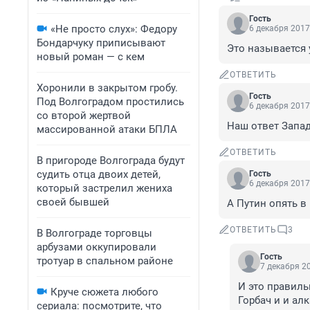
Гость
«Не просто слух»: Федору
6 декабря 2017
Бондарчуку приписывают
Это называется 
новый роман — с кем
ОТВЕТИТЬ
Хоронили в закрытом гробу.
Гость
Под Волгоградом простились
6 декабря 2017
со второй жертвой
Наш ответ Запад
массированной атаки БПЛА
ОТВЕТИТЬ
В пригороде Волгограда будут
судить отца двоих детей,
Гость
6 декабря 2017
который застрелил жениха
своей бывшей
А Путин опять 
ОТВЕТИТЬ
3
В Волгограде торговцы
арбузами оккупировали
Гость
тротуар в спальном районе
7 декабря 20
И это правиль
Круче сюжета любого
Горбач и и ал
сериала: посмотрите, что