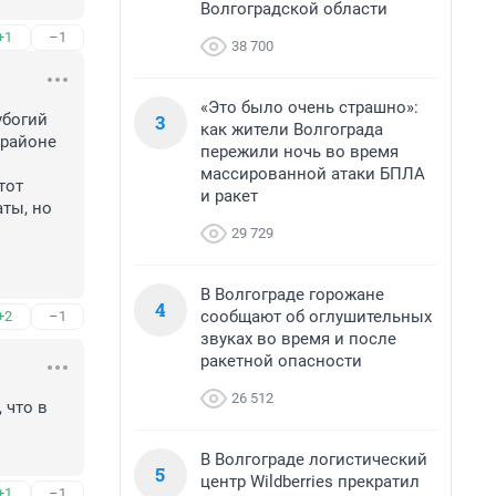
Волгоградской области
+1
–1
38 700
«Это было очень страшно»:
3
богий 
как жители Волгограда
районе 
пережили ночь во время
массированной атаки БПЛА
от 
и ракет
ты, но 
29 729
В Волгограде горожане
4
сообщают об оглушительных
+2
–1
звуках во время и после
ракетной опасности
26 512
что в 
В Волгограде логистический
5
центр Wildberries прекратил
+1
–1