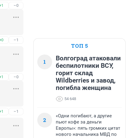
+1
–0
+0
–1
ТОП 5
Волгоград атаковали
1
беспилотники ВСУ,
горит склад
+1
–0
Wildberries и завод,
погибла женщина
54 648
+1
–1
«Одни погибают, а другие
2
пьют кофе за деньги
Европы»: пять громких цитат
нового начальника МВД по