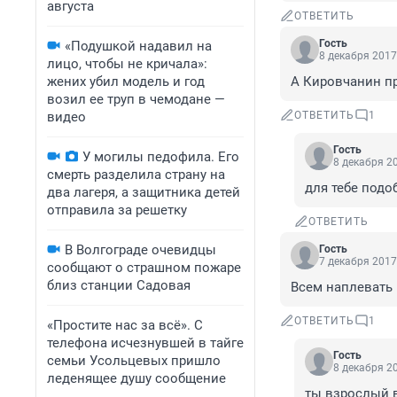
августа
ОТВЕТИТЬ
Гость
«Подушкой надавил на
8 декабря 2017
лицо, чтобы не кричала»:
жених убил модель и год
А Кировчанин пр
возил ее труп в чемодане —
видео
ОТВЕТИТЬ
1
Гость
У могилы педофила. Его
8 декабря 20
смерть разделила страну на
для тебе под
два лагеря, а защитника детей
отправила за решетку
ОТВЕТИТЬ
В Волгограде очевидцы
Гость
7 декабря 2017
сообщают о страшном пожаре
близ станции Садовая
Всем наплевать 
ОТВЕТИТЬ
1
«Простите нас за всё». С
телефона исчезнувшей в тайге
Гость
семьи Усольцевых пришло
8 декабря 20
леденящее душу сообщение
ты взрослый 