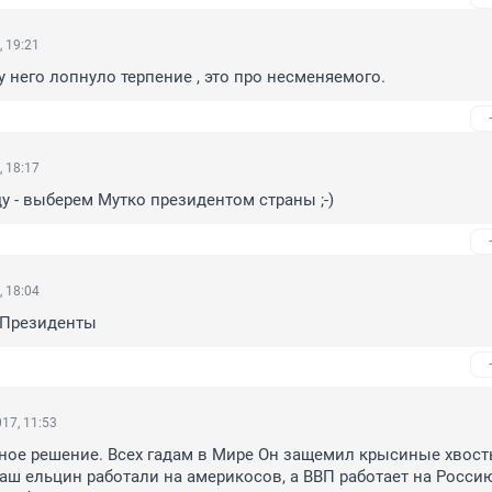
, 19:21
у него лопнуло терпение , это про несменяемого.
, 18:17
у - выберем Мутко президентом страны ;-)
, 18:04
в Президенты
17, 11:53
ное решение. Всех гадам в Мире Он защемил крысиные хвосты
каш ельцин работали на америкосов, а ВВП работает на Россию