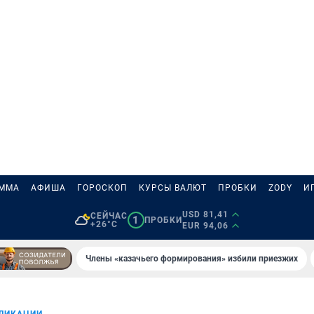
АММА
АФИША
ГОРОСКОП
КУРСЫ ВАЛЮТ
ПРОБКИ
ZODY
И
USD 81,41
СЕЙЧАС
1
ПРОБКИ
+26°C
EUR 94,06
Члены «казачьего формирования» избили приезжих