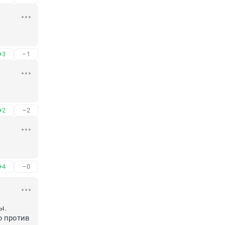
+3
–1
+2
–2
+4
–0
. 
 против 