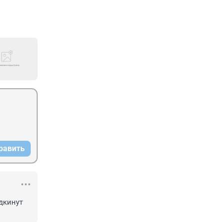
равить
дкинут 