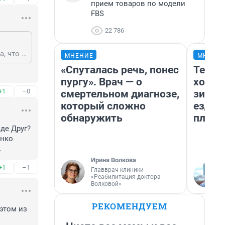
прием товаров по модели
FBS
22 786
ты новости не попутал, либераст? причём тут проблемы твоего менталитета, что в подъездах гадите и спортивная новость. здесь да. виноваты твои любимые америкосы и продажные чинуши как ты из ВАДА и МОК.
МНЕНИЕ
МНЕНИ
«Спуталась речь, понес
Тепло
пургу». Врач — о
холод
+1
–0
смертельном диагнозе,
зимой
который сложно
ездит
обнаружить
плюсы
е Друг? 
нко 
.
Ирина Волкова
+1
–1
Главврач клиники
«Реабилитация доктора
Волковой»
РЕКОМЕНДУЕМ
этом из 