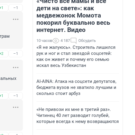
«Чисто все мамы и все
дети на свете»: как
+1
–1
медвежонок Момота
покорил буквально весь
интернет. Видео
грам 
10 часов
4 187
Обсудить
«Я не жалуюсь». Строитель лишился
рук и ног и стал звездой соцсетей:
+2
–1
как он живет и почему его семью
искал весь Узбекистан
альных 
AI-AINA: Атака на соцсети депутатов,
бюджета вузов не хватило лучшим и
сколько стоит арбуз
+1
–1
«Не привози их мне в третий раз».
Читинец 40 лет разводит голубей,
которые всегда к нему возвращаются