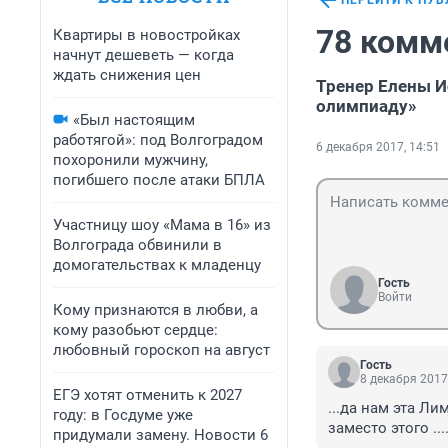
ПЕРЕЙТИ К ПУ
78 комм
Квартиры в новостройках
начнут дешеветь — когда
ждать снижения цен
Тренер Елены И
олимпиаду»
«Был настоящим
работягой»: под Волгоградом
6 декабря 2017, 14:51
похоронили мужчину,
погибшего после атаки БПЛА
Участницу шоу «Мама в 16» из
Волгограда обвинили в
домогательствах к младенцу
Гость
Войти
Кому признаются в любви, а
кому разобьют сердце:
любовный гороскоп на август
Гость
8 декабря 2017
ЕГЭ хотят отменить к 2027
...да нам эта Л
году: в Госдуме уже
заместо этого ...
придумали замену. Новости 6