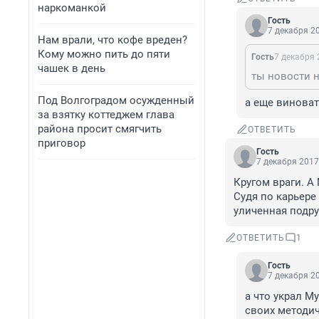
наркоманкой
Гость
7 декабря 20
Нам врали, что кофе вреден?
Кому можно пить до пяти
Гость
7 декабря 
чашек в день
Под Волгоградом осужденный
а еще виноват
за взятку коттеджем глава
района просит смягчить
ОТВЕТИТЬ
приговор
Гость
7 декабря 2017
Кругом враги. А
Судя по карьере 
уличенная подру
ОТВЕТИТЬ
1
Гость
7 декабря 20
а что украл Му
своих методиче