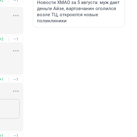
+2
–1
Новости ХМАО за 5 августа: муж дает
деньги Айзе, вартовчанин оголился
возле ТЦ, откроются новые
поликлиники
+2
–1
+1
–1
+1
–1