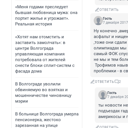
«Меня годами преследует
ОТВЕТИТЬ
бывшая любовница мужа: она
портит жилье и угрожает».
Гость
7 декабря 2017
Реальная история
Ну конечно ,аме
асфальт и нищен
«Хотят нам отомстить и
,тоже они сдали
заставить замолчать»: в
олимпиадах мы м
центре Волгограда
самый ФОК спустя
управляющая компания
не мы и тем боле
потребовала от жителей
 Трофимов наывает америкосов фантазерами, а у самого видать с фантазией 
снести блоки сплит-систем с
проблемки - в с
фасада дома
ОТВЕТИТЬ
2
В Волгограде уволили
обвиняемую во взятках и
Гость
мошенничестве чиновницу
7 декабря 20
мэрии
ты новости не
подъездах гад
В больнице Волгограда умерла
америкосы и 
пенсионерка, жестоко
зарезанная на улице
ОТВЕТИТЬ