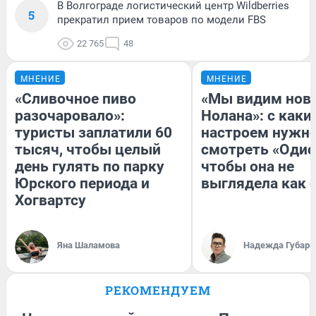
В Волгограде логистический центр Wildberries
5
прекратил прием товаров по модели FBS
22 765
48
МНЕНИЕ
МНЕНИЕ
«Сливочное пиво
«Мы видим нов
разочаровало»:
Нолана»: с каки
туристы заплатили 60
настроем нужн
тысяч, чтобы целый
смотреть «Одис
день гулять по парку
чтобы она не
Юрского периода и
выглядела как 
Хогвартсу
Яна Шаламова
Надежда Губарь
РЕКОМЕНДУЕМ