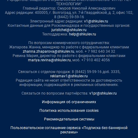
ТЕХНОЛОГИИ"
Главный редактор: Смуров Николай Александрович
Адрес редакции: 400005, г. Волгоград, ул. 7-й Гвардейской, д. 2, офис 102,
8 (8442) 59-59-16
Электронный адрес редакции:
v1@shkulev.ru
Контактные данные для Роскомнадзора и государственных органов:
juristchel@shkulev.ru
Техподдержка:
help@shkulev.ru
По вопросам коммерческого сотрудничества:
Жапарова Жанна, менеджер по работе с федеральными клиентами
zhanna.zhaparova@shkulev.ru
, моб. + 7 982 640 34 32
Ревина Мария, директор по работе с федеральными клиентами
mariya.revina@shkulev.ru
, моб. +7 910 402 4056
Связаться с отделом продаж: 8 (8442) 59-59-16 доб. 3335,
reklamav1@shkulev.ru
Редакция сайта не несет ответственности за достоверность
информации, содержащейся в рекламных объявлениях.
Связаться по вопросам партнёрства:
v1pr@shkulev.ru
Информация об ограничениях
Политика использования cookies
Рекомендательные системы
Пользовательское соглашение сервиса «Подписка без баннерной
рекламы»