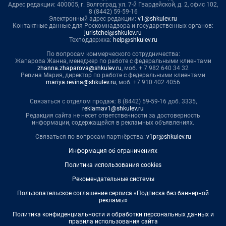
Адрес редакции: 400005, г. Волгоград, ул. 7-й Гвардейской, д. 2, офис 102,
8 (8442) 59-59-16
Электронный адрес редакции:
v1@shkulev.ru
Контактные данные для Роскомнадзора и государственных органов:
juristchel@shkulev.ru
Техподдержка:
help@shkulev.ru
По вопросам коммерческого сотрудничества:
Жапарова Жанна, менеджер по работе с федеральными клиентами
zhanna.zhaparova@shkulev.ru
, моб. + 7 982 640 34 32
Ревина Мария, директор по работе с федеральными клиентами
mariya.revina@shkulev.ru
, моб. +7 910 402 4056
Связаться с отделом продаж: 8 (8442) 59-59-16 доб. 3335,
reklamav1@shkulev.ru
Редакция сайта не несет ответственности за достоверность
информации, содержащейся в рекламных объявлениях.
Связаться по вопросам партнёрства:
v1pr@shkulev.ru
Информация об ограничениях
Политика использования cookies
Рекомендательные системы
Пользовательское соглашение сервиса «Подписка без баннерной
рекламы»
Политика конфиденциальности и обработки персональных данных и
правила использования сайта