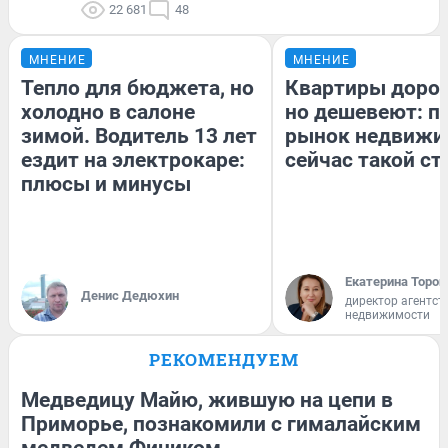
22 681
48
МНЕНИЕ
МНЕНИЕ
Тепло для бюджета, но
Квартиры доро
холодно в салоне
но дешевеют: п
зимой. Водитель 13 лет
рынок недвижи
ездит на электрокаре:
сейчас такой с
плюсы и минусы
Екатерина Тороп
Денис Дедюхин
директор агентст
недвижимости
РЕКОМЕНДУЕМ
Медведицу Майю, жившую на цепи в
Приморье, познакомили с гималайским
медведем Фиником