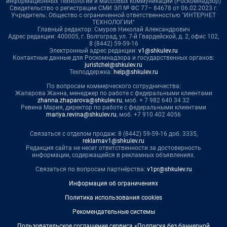
информационных технологий и массовых коммуникаций (Роскомнадзор)
Свидетельство о регистрации СМИ ЭЛ № ФС 77– 84678 от 06.02.2023 г.
Учредитель: Общество с ограниченной ответственностью "ИНТЕРНЕТ
ТЕХНОЛОГИИ"
Главный редактор: Смуров Николай Александрович
Адрес редакции: 400005, г. Волгоград, ул. 7-й Гвардейской, д. 2, офис 102,
8 (8442) 59-59-16
Электронный адрес редакции:
v1@shkulev.ru
Контактные данные для Роскомнадзора и государственных органов:
juristchel@shkulev.ru
Техподдержка:
help@shkulev.ru
По вопросам коммерческого сотрудничества:
Жапарова Жанна, менеджер по работе с федеральными клиентами
zhanna.zhaparova@shkulev.ru
, моб. + 7 982 640 34 32
Ревина Мария, директор по работе с федеральными клиентами
mariya.revina@shkulev.ru
, моб. +7 910 402 4056
Связаться с отделом продаж: 8 (8442) 59-59-16 доб. 3335,
reklamav1@shkulev.ru
Редакция сайта не несет ответственности за достоверность
информации, содержащейся в рекламных объявлениях.
Связаться по вопросам партнёрства:
v1pr@shkulev.ru
Информация об ограничениях
Политика использования cookies
Рекомендательные системы
Пользовательское соглашение сервиса «Подписка без баннерной