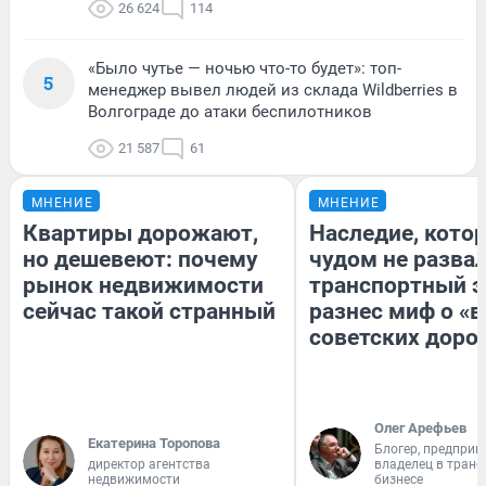
26 624
114
«Было чутье — ночью что-то будет»: топ-
5
менеджер вывел людей из склада Wildberries в
Волгограде до атаки беспилотников
21 587
61
МНЕНИЕ
МНЕНИЕ
Квартиры дорожают,
Наследие, кото
но дешевеют: почему
чудом не разва
рынок недвижимости
транспортный э
сейчас такой странный
разнес миф о «
советских доро
Олег Арефьев
Екатерина Торопова
Блогер, предприн
директор агентства
владелец в тран
недвижимости
бизнесе