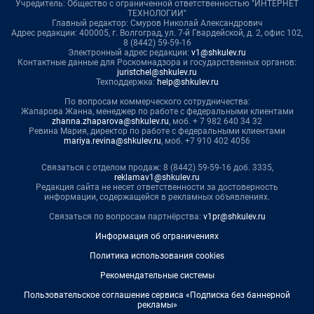
Учредитель: Общество с ограниченной ответственностью "ИНТЕРНЕТ
ТЕХНОЛОГИИ"
Главный редактор: Смуров Николай Александрович
Адрес редакции: 400005, г. Волгоград, ул. 7-й Гвардейской, д. 2, офис 102,
8 (8442) 59-59-16
Электронный адрес редакции:
v1@shkulev.ru
Контактные данные для Роскомнадзора и государственных органов:
juristchel@shkulev.ru
Техподдержка:
help@shkulev.ru
По вопросам коммерческого сотрудничества:
Жапарова Жанна, менеджер по работе с федеральными клиентами
zhanna.zhaparova@shkulev.ru
, моб. + 7 982 640 34 32
Ревина Мария, директор по работе с федеральными клиентами
mariya.revina@shkulev.ru
, моб. +7 910 402 4056
Связаться с отделом продаж: 8 (8442) 59-59-16 доб. 3335,
reklamav1@shkulev.ru
Редакция сайта не несет ответственности за достоверность
информации, содержащейся в рекламных объявлениях.
Связаться по вопросам партнёрства:
v1pr@shkulev.ru
Информация об ограничениях
Политика использования cookies
Рекомендательные системы
Пользовательское соглашение сервиса «Подписка без баннерной
рекламы»