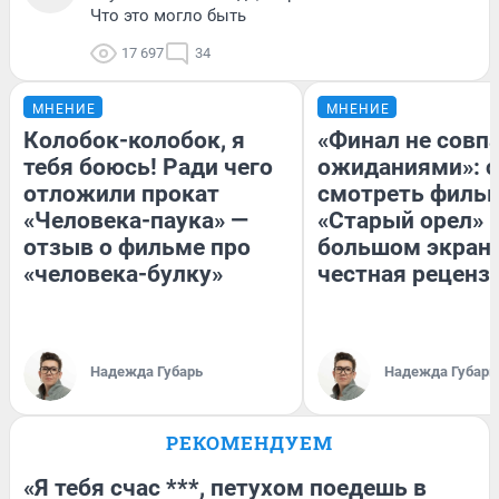
Что это могло быть
17 697
34
МНЕНИЕ
МНЕНИЕ
Колобок-колобок, я
«Финал не совпа
тебя боюсь! Ради чего
ожиданиями»: с
отложили прокат
смотреть филь
«Человека-паука» —
«Старый орел» 
отзыв о фильме про
большом экран
«человека-булку»
честная реценз
Надежда Губарь
Надежда Губарь
РЕКОМЕНДУЕМ
«Я тебя счас ***, петухом поедешь в