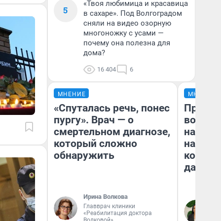
«Твоя любимица и красавица
5
в сахаре». Под Волгоградом
сняли на видео озорную
многоножку с усами —
почему она полезна для
дома?
16 404
6
МНЕНИЕ
МНЕНИЕ
«Спуталась речь, понес
Продаш
пургу». Врач — о
возьмут
смертельном диагнозе,
нам го
который сложно
налого
обнаружить
коснет
даже р
Ирина Волкова
Главврач клиники
Ан
«Реабилитация доктора
Волковой»