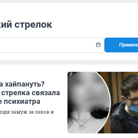
кий стрелок
Примен
а хайпануть?
 стрелка связала
е психиатра
одя замуж за зэков и