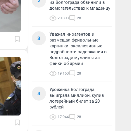
2
из Волгограда обвинили в
домогательствах к младенцу
20 303
28
Уважал иноагентов и
3
размещал фривольные
картинки: эксклюзивные
подробности задержания в
Волгограде мужчины за
фейки об армии
19 160
28
Уроженка Волгограда
4
выиграла миллион, купив
лотерейный билет за 20
рублей
17 944
28