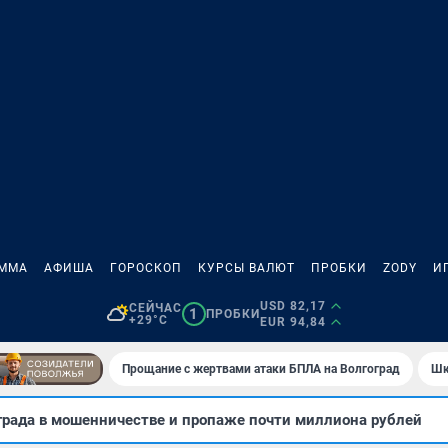
АММА
АФИША
ГОРОСКОП
КУРСЫ ВАЛЮТ
ПРОБКИ
ZODY
И
USD 82,17
СЕЙЧАС
1
ПРОБКИ
+29°C
EUR 94,84
Прощание с жертвами атаки БПЛА на Волгоград
Шк
града в мошенничестве и пропаже почти миллиона рублей