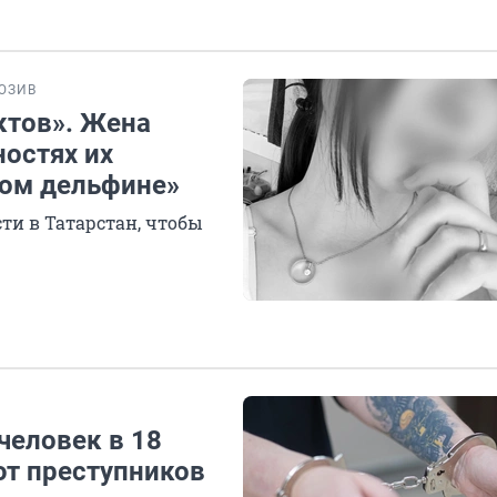
ЮЗИВ
ктов». Жена
ностях их
ном дельфине»
сти в Татарстан, чтобы
человек в 18
т преступников