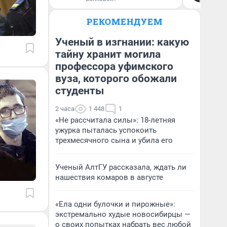
РЕКОМЕНДУЕМ
Ученый в изгнании: какую
тайну хранит могила
профессора уфимского
вуза, которого обожали
студенты
2 часа
1 448
1
«Не рассчитала силы»: 18-летняя
ужурка пыталась успокоить
трехмесячного сына и убила его
Ученый АлтГУ рассказала, ждать ли
нашествия комаров в августе
«Ела одни булочки и пирожные»:
экстремально худые новосибирцы —
о своих попытках набрать вес любой