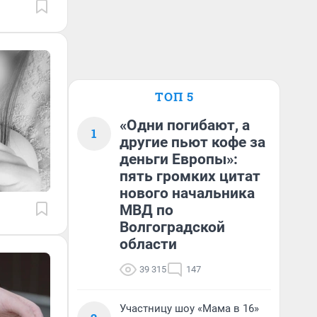
ТОП 5
«Одни погибают, а
1
другие пьют кофе за
деньги Европы»:
пять громких цитат
нового начальника
МВД по
Волгоградской
области
39 315
147
Участницу шоу «Мама в 16»