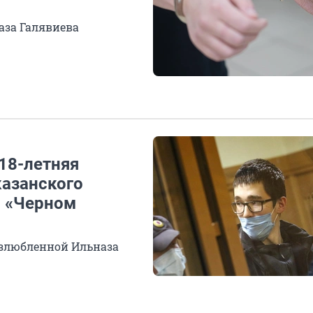
аза Галявиева
18-летняя
азанского
в «Черном
возлюбленной Ильназа