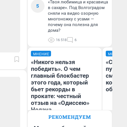
«Твоя любимица и красавица
5
в сахаре». Под Волгоградом
сняли на видео озорную
многоножку с усами —
почему она полезна для
дома?
16 518
6
МНЕНИЕ
МНЕНИЕ
«Никого нельзя
«Спутал
победить». О чем
пургу».
главный блокбастер
смерте
этого года, который
которы
бьет рекорды в
обнару
прокате: честный
отзыв на «Одиссею»
Нолана
Ир
РЕКОМЕНДУЕМ
Гл
Стас Соколов
«Р
Эксперт
Во