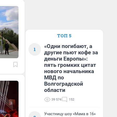
ТОП 5
«Одни погибают, а
1
другие пьют кофе за
деньги Европы»:
пять громких цитат
нового начальника
МВД по
Волгоградской
области
39 574
152
Участницу шоу «Мама в 16»