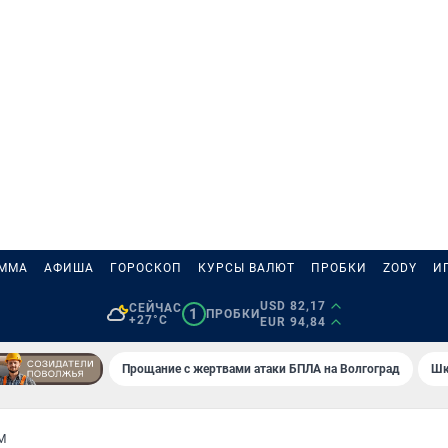
АММА
АФИША
ГОРОСКОП
КУРСЫ ВАЛЮТ
ПРОБКИ
ZODY
И
USD 82,17
СЕЙЧАС
1
ПРОБКИ
+27°C
EUR 94,84
Прощание с жертвами атаки БПЛА на Волгоград
Шк
М