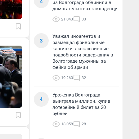
2
из Волгограда обвинили в
домогательствах к младенцу
21 043
33
Уважал иноагентов и
3
размещал фривольные
картинки: эксклюзивные
подробности задержания в
Волгограде мужчины за
фейки об армии
19 260
32
Уроженка Волгограда
4
выиграла миллион, купив
лотерейный билет за 20
рублей
18 058
28