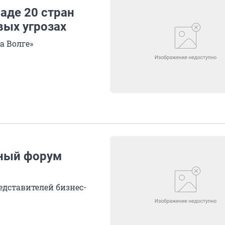
раде 20 стран
вых угрозах
а Волге»
ный форум
дставителей бизнес-