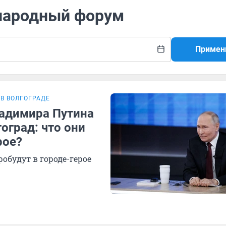
народный форум
Примен
В ВОЛГОГРАДЕ
ладимира Путина
оград: что они
рое?
обудут в городе-герое