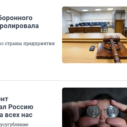
боронного
тролировала
с страны предприятия
ент
ал Россию
а всех нас
усугубление