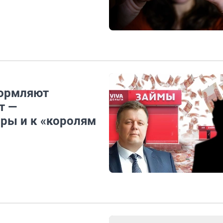
формляют
т —
ры и к «королям