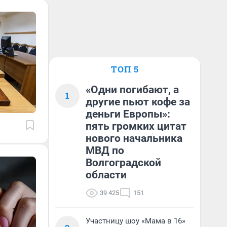
ТОП 5
«Одни погибают, а
1
другие пьют кофе за
деньги Европы»:
пять громких цитат
нового начальника
МВД по
Волгоградской
области
39 425
151
Участницу шоу «Мама в 16»