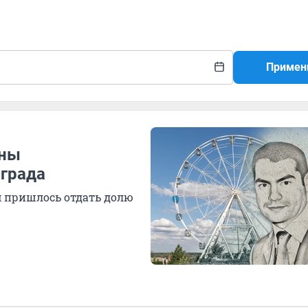
Примен
ины
града
 пришлось отдать долю