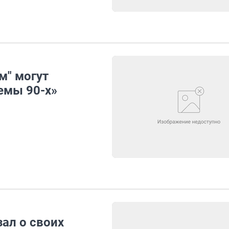
м" могут
емы 90-х»
ал о своих