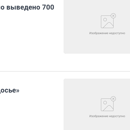
ло выведено 700
досье»