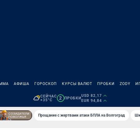
АММА
АФИША
ГОРОСКОП
КУРСЫ ВАЛЮТ
ПРОБКИ
ZODY
И
USD 82,17
СЕЙЧАС
2
ПРОБКИ
+35°C
EUR 94,84
Прощание с жертвами атаки БПЛА на Волгоград
Шк