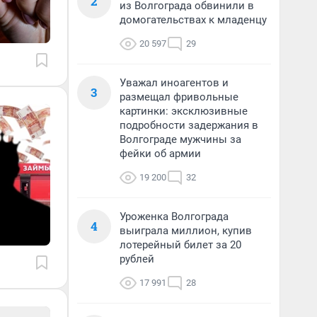
2
из Волгограда обвинили в
домогательствах к младенцу
20 597
29
Уважал иноагентов и
3
размещал фривольные
картинки: эксклюзивные
подробности задержания в
Волгограде мужчины за
фейки об армии
19 200
32
Уроженка Волгограда
4
выиграла миллион, купив
лотерейный билет за 20
рублей
17 991
28