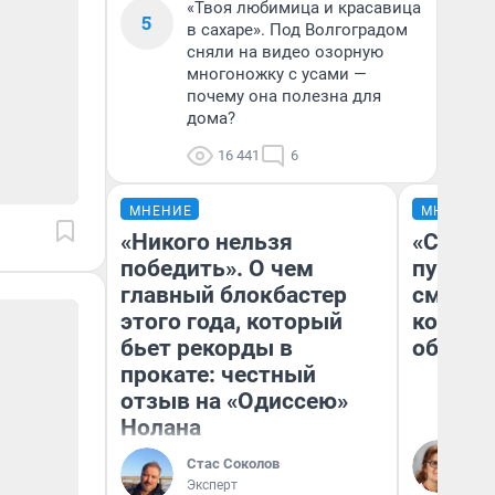
«Твоя любимица и красавица
5
в сахаре». Под Волгоградом
сняли на видео озорную
многоножку с усами —
почему она полезна для
дома?
16 441
6
МНЕНИЕ
МНЕНИЕ
«Никого нельзя
«Спутал
победить». О чем
пургу».
главный блокбастер
смерте
этого года, который
которы
бьет рекорды в
обнару
прокате: честный
отзыв на «Одиссею»
Нолана
Ир
Гл
Стас Соколов
«Р
Эксперт
Во