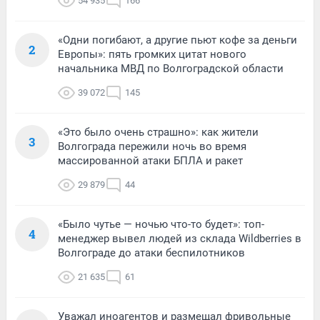
54 935
166
«Одни погибают, а другие пьют кофе за деньги
2
Европы»: пять громких цитат нового
начальника МВД по Волгоградской области
39 072
145
«Это было очень страшно»: как жители
3
Волгограда пережили ночь во время
массированной атаки БПЛА и ракет
29 879
44
«Было чутье — ночью что-то будет»: топ-
4
менеджер вывел людей из склада Wildberries в
Волгограде до атаки беспилотников
21 635
61
Уважал иноагентов и размещал фривольные