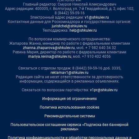
ТЕХНОЛОГИИ"
Главный редактор: Смуров Николай Александрович
Адрес редакции: 400005, г. Волгоград, ул. 7-й Гвардейской, д. 2, офис 102,
8 (8442) 59-59-16
Электронный адрес редакции:
v1@shkulev.ru
Контактные данные для Роскомнадзора и государственных органов:
juristchel@shkulev.ru
Техподдержка:
help@shkulev.ru
По вопросам коммерческого сотрудничества:
Жапарова Жанна, менеджер по работе с федеральными клиентами
zhanna.zhaparova@shkulev.ru
, моб. + 7 982 640 34 32
Ревина Мария, директор по работе с федеральными клиентами
mariya.revina@shkulev.ru
, моб. +7 910 402 4056
Связаться с отделом продаж: 8 (8442) 59-59-16 доб. 3335,
reklamav1@shkulev.ru
Редакция сайта не несет ответственности за достоверность
информации, содержащейся в рекламных объявлениях.
Связаться по вопросам партнёрства:
v1pr@shkulev.ru
Информация об ограничениях
Политика использования cookies
Рекомендательные системы
Пользовательское соглашение сервиса «Подписка без баннерной
рекламы»
Политика конфиденциальности и обработки персональных данных и