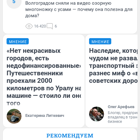
5
Волгоградом сняли на видео озорную
многоножку с усами — почему она полезна для
дома?
16 420
6
МНЕНИЕ
МНЕНИЕ
«Нет некрасивых
Наследие, кото
городов, есть
чудом не разва
недофинансированные».
транспортный э
Путешественники
разнес миф о «
проехали 2000
советских доро
километров по Уралу на
машине — стоило ли оно
того
Олег Арефьев
Блогер, предприн
Екатерина Литкевич
владелец в тран
бизнесе
РЕКОМЕНДУЕМ