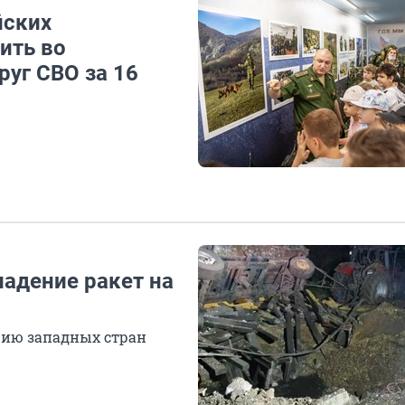
йских
ить во
руг СВО за 16
адение ракет на
цию западных стран