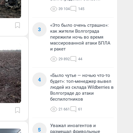
39 104
145
«Это было очень страшно»:
3
как жители Волгограда
пережили ночь во время
массированной атаки БПЛА
и ракет
29 892
44
«Было чутье — ночью что-то
4
будет»: топ-менеджер вывел
людей из склада Wildberries в
Волгограде до атаки
беспилотников
21 661
61
Уважал иноагентов и
5
размещал фривольные