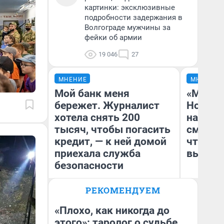
картинки: эксклюзивные
подробности задержания в
Волгограде мужчины за
фейки об армии
19 046
27
МНЕНИЕ
МНЕНИЕ
Мой банк меня
«Мы ви
бережет. Журналист
Нолана
хотела снять 200
настро
тысяч, чтобы погасить
смотре
кредит, — к ней домой
чтобы 
приехала служба
выгляд
безопасности
РЕКОМЕНДУЕМ
Ксения Владимирская
На
Автор мнения
«Плохо, как никогда до
этого»: таролог о судьбе