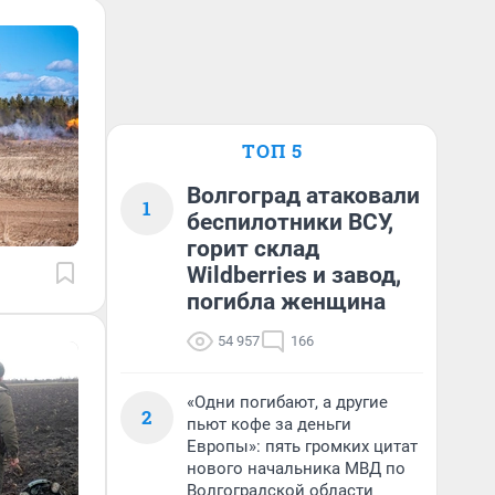
ТОП 5
Волгоград атаковали
1
беспилотники ВСУ,
горит склад
Wildberries и завод,
погибла женщина
54 957
166
«Одни погибают, а другие
2
пьют кофе за деньги
Европы»: пять громких цитат
нового начальника МВД по
Волгоградской области