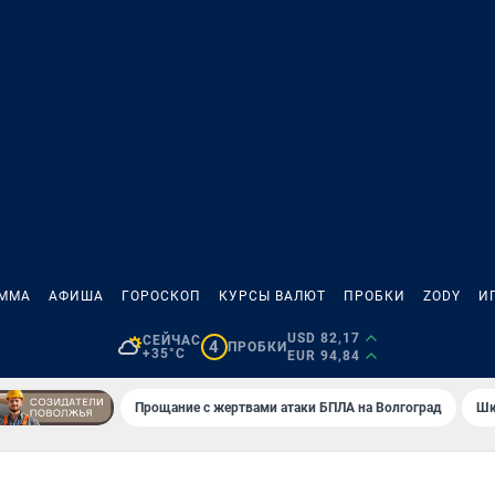
АММА
АФИША
ГОРОСКОП
КУРСЫ ВАЛЮТ
ПРОБКИ
ZODY
И
USD 82,17
СЕЙЧАС
4
ПРОБКИ
+35°C
EUR 94,84
Прощание с жертвами атаки БПЛА на Волгоград
Шк