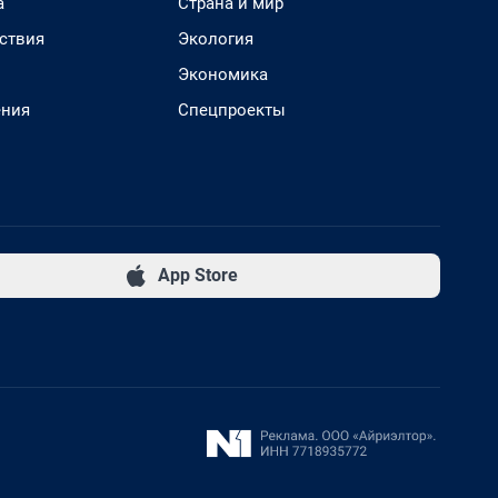
а
Страна и мир
ствия
Экология
Экономика
ения
Спецпроекты
App Store