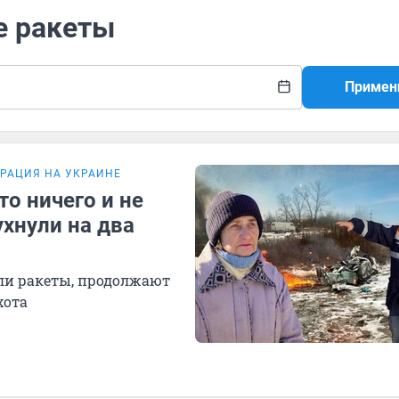
е ракеты
Примен
РАЦИЯ НА УКРАИНЕ
то ничего и не
хнули на два
ули ракеты, продолжают
хота