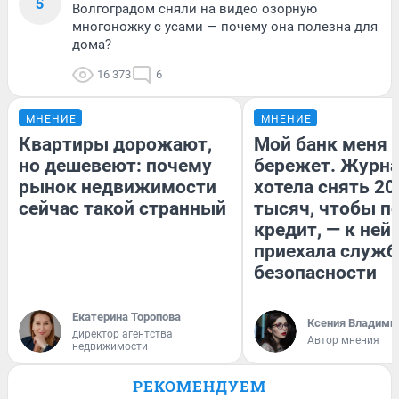
5
Волгоградом сняли на видео озорную
многоножку с усами — почему она полезна для
дома?
16 373
6
МНЕНИЕ
МНЕНИЕ
Квартиры дорожают,
Мой банк меня
но дешевеют: почему
бережет. Журн
рынок недвижимости
хотела снять 20
сейчас такой странный
тысяч, чтобы п
кредит, — к ней
приехала служб
безопасности
Екатерина Торопова
Ксения Владими
директор агентства
Автор мнения
недвижимости
РЕКОМЕНДУЕМ