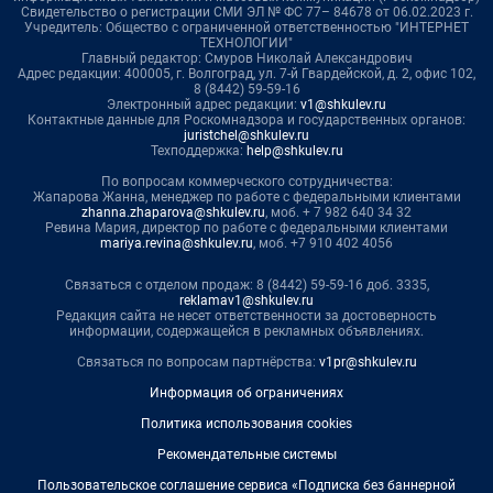
Свидетельство о регистрации СМИ ЭЛ № ФС 77– 84678 от 06.02.2023 г.
Учредитель: Общество с ограниченной ответственностью "ИНТЕРНЕТ
ТЕХНОЛОГИИ"
Главный редактор: Смуров Николай Александрович
Адрес редакции: 400005, г. Волгоград, ул. 7-й Гвардейской, д. 2, офис 102,
8 (8442) 59-59-16
Электронный адрес редакции:
v1@shkulev.ru
Контактные данные для Роскомнадзора и государственных органов:
juristchel@shkulev.ru
Техподдержка:
help@shkulev.ru
По вопросам коммерческого сотрудничества:
Жапарова Жанна, менеджер по работе с федеральными клиентами
zhanna.zhaparova@shkulev.ru
, моб. + 7 982 640 34 32
Ревина Мария, директор по работе с федеральными клиентами
mariya.revina@shkulev.ru
, моб. +7 910 402 4056
Связаться с отделом продаж: 8 (8442) 59-59-16 доб. 3335,
reklamav1@shkulev.ru
Редакция сайта не несет ответственности за достоверность
информации, содержащейся в рекламных объявлениях.
Связаться по вопросам партнёрства:
v1pr@shkulev.ru
Информация об ограничениях
Политика использования cookies
Рекомендательные системы
Пользовательское соглашение сервиса «Подписка без баннерной