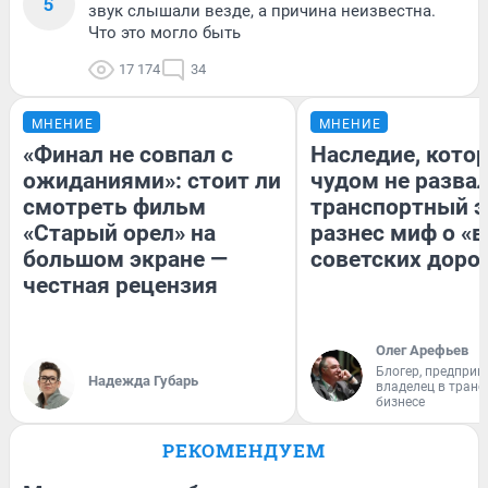
5
звук слышали везде, а причина неизвестна.
Что это могло быть
17 174
34
МНЕНИЕ
МНЕНИЕ
«Финал не совпал с
Наследие, кото
ожиданиями»: стоит ли
чудом не разва
смотреть фильм
транспортный э
«Старый орел» на
разнес миф о «
большом экране —
советских доро
честная рецензия
Олег Арефьев
Блогер, предприн
Надежда Губарь
владелец в тран
бизнесе
РЕКОМЕНДУЕМ