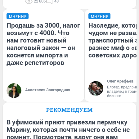
22 806
48
МНЕНИЕ
МНЕНИЕ
Продашь за 3000, налог
Наследие, кото
возьмут с 4000. Что
чудом не разва
нам готовит новый
транспортный э
налоговый закон — он
разнес миф о «
коснется импорта и
советских доро
даже репетиторов
Олег Арефьев
Блогер, предприн
Анастасия Завгородняя
владелец в тран
бизнесе
РЕКОМЕНДУЕМ
В уфимский приют привезли пермячку
Марину, которая почти ничего о себе не
помнит. Посмотрите, вдруг она вам