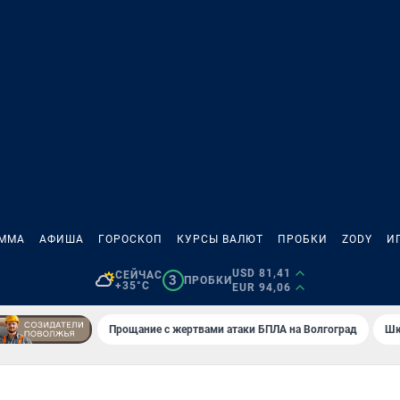
АММА
АФИША
ГОРОСКОП
КУРСЫ ВАЛЮТ
ПРОБКИ
ZODY
И
USD 81,41
СЕЙЧАС
3
ПРОБКИ
+35°C
EUR 94,06
Прощание с жертвами атаки БПЛА на Волгоград
Шк