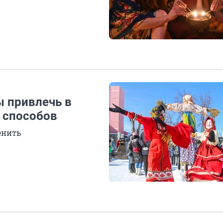
ы привлечь в
х способов
енить