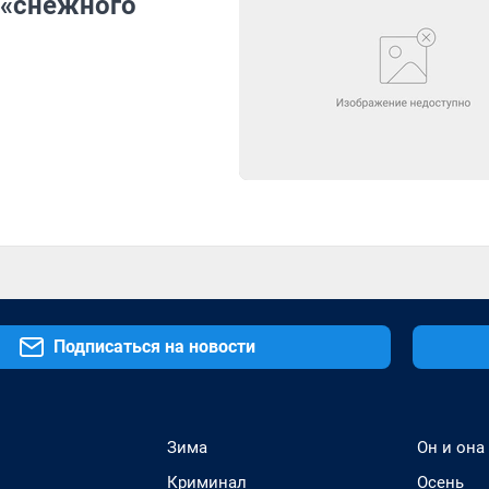
 «снежного
Подписаться на новости
Зима
Он и она
Криминал
Осень