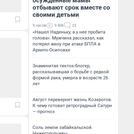
осужденные мамы
отбывают срок вместе со
своими детьми
9 часов
9 406
23
«Нашел Наденьку, а у нее пробита
голова». Мужчина рассказал, как
потерял жену при атаке БПЛА в
Архипо-Осиповке
Знаменитая тикток-блогер,
рассказывавшая о борьбе с редкой
формой рака, умерла в возрасте 26
лет
Август перевернет жизнь Козерогов.
К чему готовит ретроградный Сатурн
— прогноз
Соль земли забайкальской.
Нижегородцевы