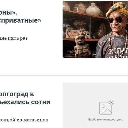
оны».
«приватные»
не пять раз
олгоград в
ъехались сотни
сенной из магазинов