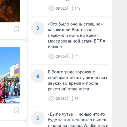
39 025
143
«Это было очень страшно»:
3
как жители Волгограда
пережили ночь во время
массированной атаки БПЛА
и ракет
29 858
44
В Волгограде горожане
4
сообщают об оглушительных
звуках во время и после
ракетной опасности
26 632
114
«Было чутье — ночью что-то
5
будет»: топ-менеджер вывел
людей из склада Wildberries в