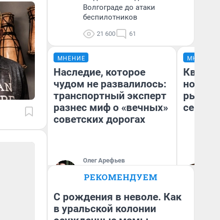
Волгограде до атаки
беспилотников
21 600
61
МНЕНИЕ
МНЕНИЕ
Наследие, которое
Кварти
чудом не развалилось:
но деш
транспортный эксперт
рынок 
разнес миф о «вечных»
сейчас
советских дорогах
Олег Арефьев
Ек
Блогер, предприниматель,
РЕКОМЕНДУЕМ
владелец в транспортном
ди
бизнесе
не
С рождения в неволе. Как
в уральской колонии