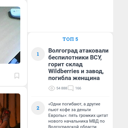
ТОП 5
Волгоград атаковали
1
беспилотники ВСУ,
горит склад
Wildberries и завод,
погибла женщина
54 888
166
«Одни погибают, а другие
2
пьют кофе за деньги
Европы»: пять громких цитат
нового начальника МВД по
Волгоградской области