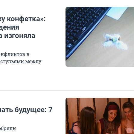
ху конфетка»:
дения
а изгоняла
онфликтов в
а стульями между
нать будущее: 7
и
 обряды