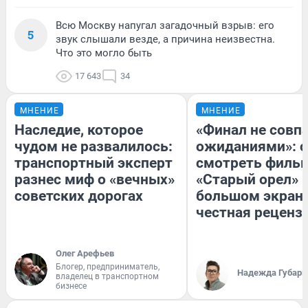
Всю Москву напугал загадочный взрыв: его
5
звук слышали везде, а причина неизвестна.
Что это могло быть
17 643
34
МНЕНИЕ
МНЕНИЕ
Наследие, которое
«Финал не совпа
чудом не развалилось:
ожиданиями»: с
транспортный эксперт
смотреть филь
разнес миф о «вечных»
«Старый орел» 
советских дорогах
большом экран
честная реценз
Олег Арефьев
Блогер, предприниматель,
Надежда Губарь
владелец в транспортном
бизнесе