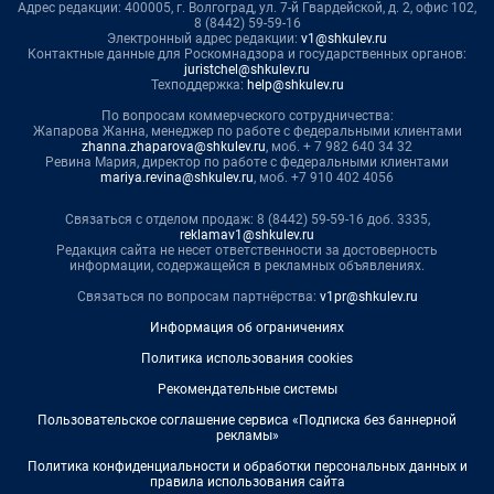
Адрес редакции: 400005, г. Волгоград, ул. 7-й Гвардейской, д. 2, офис 102,
8 (8442) 59-59-16
Электронный адрес редакции:
v1@shkulev.ru
Контактные данные для Роскомнадзора и государственных органов:
juristchel@shkulev.ru
Техподдержка:
help@shkulev.ru
По вопросам коммерческого сотрудничества:
Жапарова Жанна, менеджер по работе с федеральными клиентами
zhanna.zhaparova@shkulev.ru
, моб. + 7 982 640 34 32
Ревина Мария, директор по работе с федеральными клиентами
mariya.revina@shkulev.ru
, моб. +7 910 402 4056
Связаться с отделом продаж: 8 (8442) 59-59-16 доб. 3335,
reklamav1@shkulev.ru
Редакция сайта не несет ответственности за достоверность
информации, содержащейся в рекламных объявлениях.
Связаться по вопросам партнёрства:
v1pr@shkulev.ru
Информация об ограничениях
Политика использования cookies
Рекомендательные системы
Пользовательское соглашение сервиса «Подписка без баннерной
рекламы»
Политика конфиденциальности и обработки персональных данных и
правила использования сайта