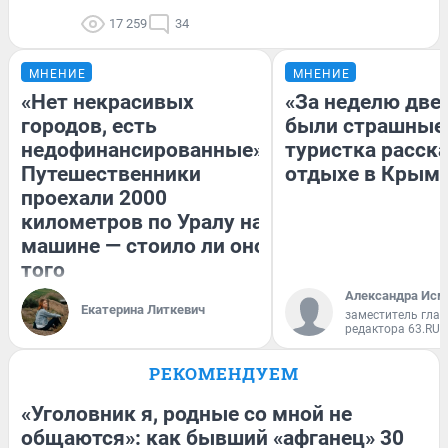
17 259
34
МНЕНИЕ
МНЕНИЕ
«Нет некрасивых
«За неделю две
городов, есть
были страшные
недофинансированные».
туристка расска
Путешественники
отдыхе в Крым
проехали 2000
километров по Уралу на
машине — стоило ли оно
того
Александра Исм
Екатерина Литкевич
заместитель глав
редактора 63.RU
РЕКОМЕНДУЕМ
«Уголовник я, родные со мной не
общаются»: как бывший «афганец» 30