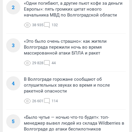
«Одни погибают, а другие пьют кофе за деньги
2
Европы»: пять громких цитат нового
начальника МВД по Волгоградской области
38 935
132
«Это было очень страшно»: как жители
3
Волгограда пережили ночь во время
массированной атаки БПЛА и ракет
29 828
44
В Волгограде горожане сообщают об
4
оглушительных звуках во время и после
ракетной опасности
26 601
114
«Было чутье — ночью что-то будет»: топ-
5
менеджер вывел людей из склада Wildberries в
Волгограде до атаки беспилотников