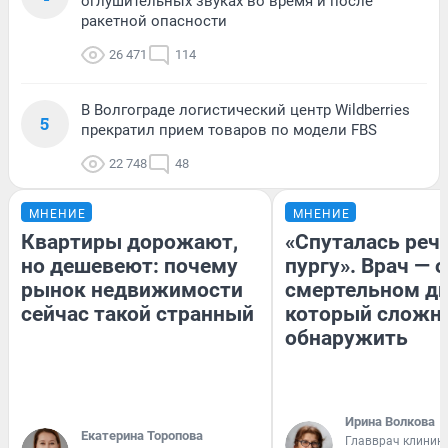
оглушительных звуках во время и после
ракетной опасности
26 471
114
В Волгограде логистический центр Wildberries
5
прекратил прием товаров по модели FBS
22 748
48
МНЕНИЕ
МНЕНИЕ
Квартиры дорожают,
«Спуталась речь
но дешевеют: почему
пургу». Врач — о
рынок недвижимости
смертельном ди
сейчас такой странный
который сложн
обнаружить
Ирина Волкова
Екатерина Торопова
Главврач клиник