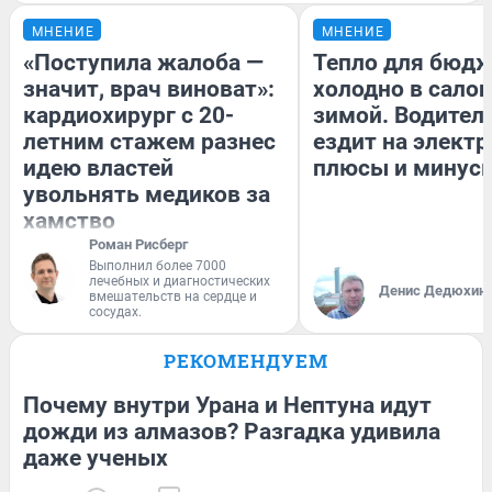
МНЕНИЕ
МНЕНИЕ
«Поступила жалоба —
Тепло для бюдж
значит, врач виноват»:
холодно в сало
кардиохирург с 20-
зимой. Водитель
летним стажем разнес
ездит на электр
идею властей
плюсы и минус
увольнять медиков за
хамство
Роман Рисберг
Выполнил более 7000
лечебных и диагностических
Денис Дедюхин
вмешательств на сердце и
сосудах.
РЕКОМЕНДУЕМ
Почему внутри Урана и Нептуна идут
дожди из алмазов? Разгадка удивила
даже ученых