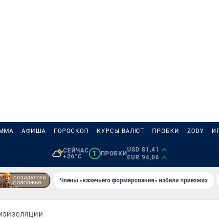
АММА
АФИША
ГОРОСКОП
КУРСЫ ВАЛЮТ
ПРОБКИ
ZODY
И
USD 81,41
СЕЙЧАС
1
ПРОБКИ
+26°C
EUR 94,06
Члены «казачьего формирования» избили приезжих
МОИЗОЛЯЦИИ