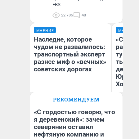
FBS
22 786
48
МНЕНИЕ
МНЕНИЕ
Наследие, которое
«Сливо
чудом не развалилось:
разоча
транспортный эксперт
турист
разнес миф о «вечных»
тысяч,
советских дорогах
день гу
Юрског
Хогвар
Олег Арефьев
РЕКОМЕНДУЕМ
Блогер, предприниматель,
Ян
владелец в транспортном
бизнесе
«С гордостью говорю, что
я деревенский»: зачем
северянин оставил
нефтяную компанию и