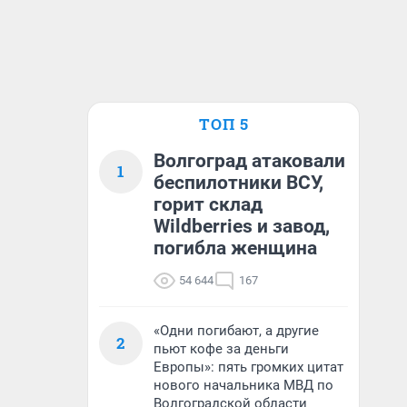
ТОП 5
Волгоград атаковали
1
беспилотники ВСУ,
горит склад
Wildberries и завод,
погибла женщина
54 644
167
«Одни погибают, а другие
2
пьют кофе за деньги
Европы»: пять громких цитат
нового начальника МВД по
Волгоградской области