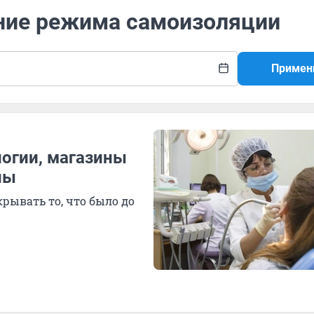
ение режима самоизоляции
Примен
логии, магазины
ны
крывать то, что было до