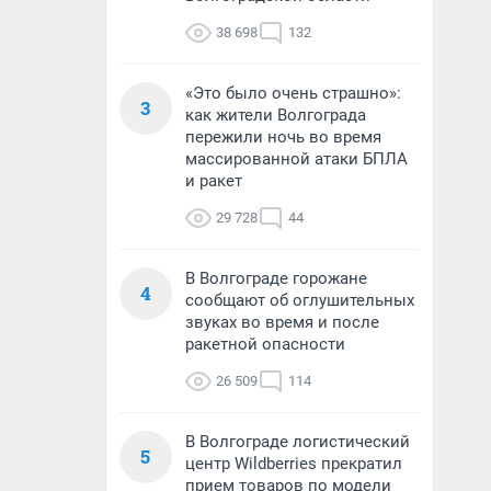
38 698
132
«Это было очень страшно»:
3
как жители Волгограда
пережили ночь во время
массированной атаки БПЛА
и ракет
29 728
44
В Волгограде горожане
4
сообщают об оглушительных
звуках во время и после
ракетной опасности
26 509
114
В Волгограде логистический
5
центр Wildberries прекратил
прием товаров по модели