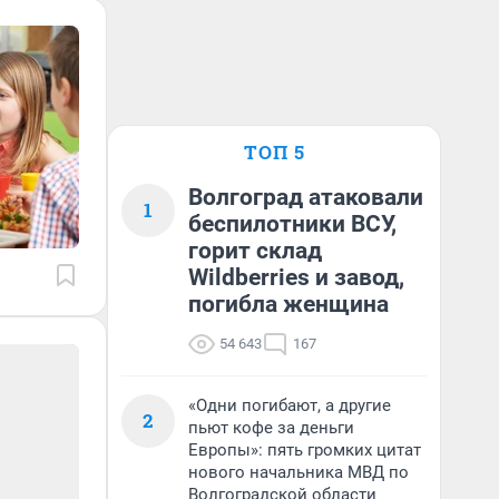
ТОП 5
Волгоград атаковали
1
беспилотники ВСУ,
горит склад
Wildberries и завод,
погибла женщина
54 643
167
«Одни погибают, а другие
2
пьют кофе за деньги
Европы»: пять громких цитат
нового начальника МВД по
Волгоградской области