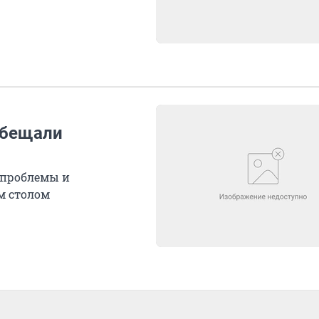
обещали
 проблемы и
м столом