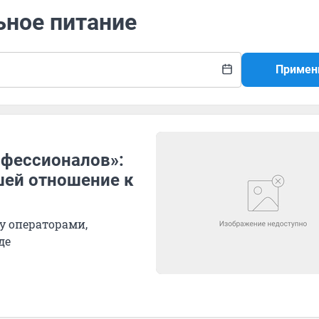
ьное питание
Примен
офессионалов»:
шей отношение к
у операторами,
де