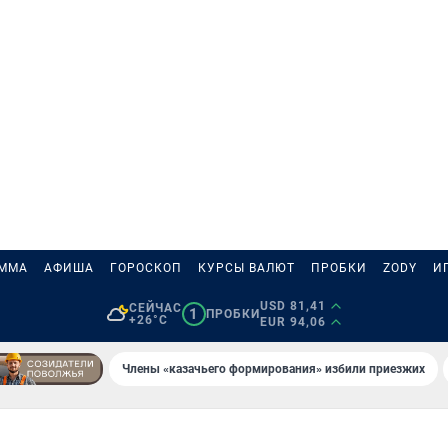
АММА
АФИША
ГОРОСКОП
КУРСЫ ВАЛЮТ
ПРОБКИ
ZODY
И
USD 81,41
СЕЙЧАС
1
ПРОБКИ
+26°C
EUR 94,06
Члены «казачьего формирования» избили приезжих