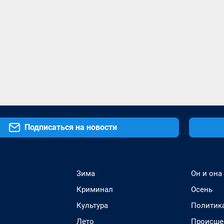
Подписаться на новости
Зима
Он и она
Криминал
Осень
Культура
Политик
Лето
Происше