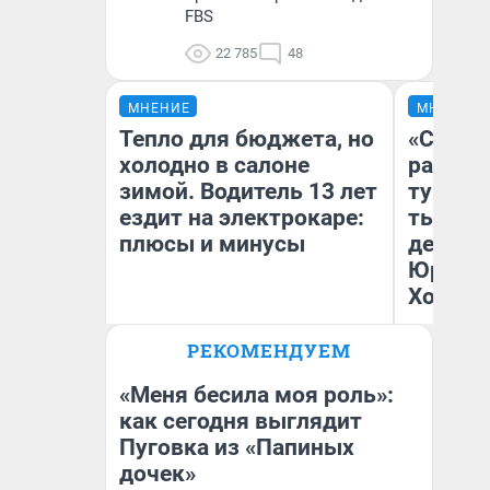
FBS
22 785
48
МНЕНИЕ
МНЕНИЕ
Тепло для бюджета, но
«Сливо
холодно в салоне
разоча
зимой. Водитель 13 лет
турист
ездит на электрокаре:
тысяч,
плюсы и минусы
день гу
Юрског
Хогвар
РЕКОМЕНДУЕМ
Денис Дедюхин
Ян
«Меня бесила моя роль»:
как сегодня выглядит
Пуговка из «Папиных
дочек»