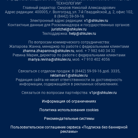
ТЕХНОЛОГИИ"
Главный редактор: Смуров Николай Александрович
Адрес редакции: 400005, г. Волгоград, ул. 7-й Гвардейской, д. 2, офис 102,
8 (8442) 59-59-16
Электронный адрес редакции:
v1@shkulev.ru
Контактные данные для Роскомнадзора и государственных органов:
juristchel@shkulev.ru
Техподдержка:
help@shkulev.ru
По вопросам коммерческого сотрудничества:
Жапарова Жанна, менеджер по работе с федеральными клиентами
zhanna.zhaparova@shkulev.ru
, моб. + 7 982 640 34 32
Ревина Мария, директор по работе с федеральными клиентами
mariya.revina@shkulev.ru
, моб. +7 910 402 4056
Связаться с отделом продаж: 8 (8442) 59-59-16 доб. 3335,
reklamav1@shkulev.ru
Редакция сайта не несет ответственности за достоверность
информации, содержащейся в рекламных объявлениях.
Связаться по вопросам партнёрства:
v1pr@shkulev.ru
Информация об ограничениях
Политика использования cookies
Рекомендательные системы
Пользовательское соглашение сервиса «Подписка без баннерной
рекламы»