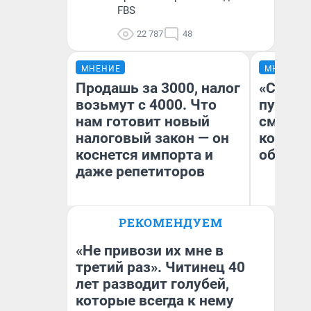
FBS
22 787
48
МНЕНИЕ
МНЕНИЕ
Продашь за 3000, налог
«Спутал
возьмут с 4000. Что
пургу».
нам готовит новый
смерте
налоговый закон — он
которы
коснется импорта и
обнару
даже репетиторов
Ир
РЕКОМЕНДУЕМ
Гл
Анастасия Завгородняя
«Р
Во
«Не привози их мне в
третий раз». Читинец 40
лет разводит голубей,
которые всегда к нему