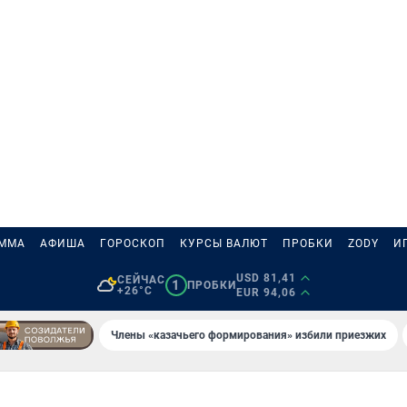
АММА
АФИША
ГОРОСКОП
КУРСЫ ВАЛЮТ
ПРОБКИ
ZODY
И
USD 81,41
СЕЙЧАС
1
ПРОБКИ
+26°C
EUR 94,06
Члены «казачьего формирования» избили приезжих