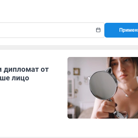
Примен
и дипломат от
аше лицо