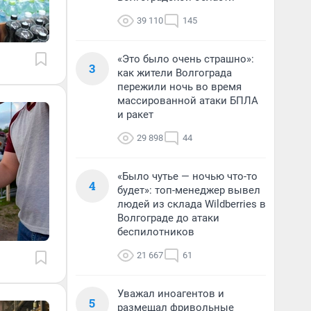
39 110
145
«Это было очень страшно»:
3
как жители Волгограда
пережили ночь во время
массированной атаки БПЛА
и ракет
29 898
44
«Было чутье — ночью что-то
4
будет»: топ-менеджер вывел
людей из склада Wildberries в
Волгограде до атаки
беспилотников
21 667
61
Уважал иноагентов и
5
размещал фривольные