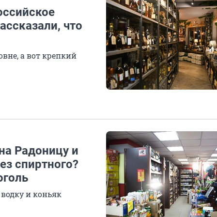
оссийское
ассказали, что
вне, а вот крепкий
на Радоницу и
ез спиртного?
оголь
 водку и коньяк