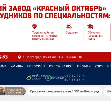
АММА
АФИША
ГОРОСКОП
КУРСЫ ВАЛЮТ
ПРОБКИ
ZODY
И
USD 82,17
СЕЙЧАС
3
ПРОБКИ
+35°C
EUR 94,84
Прощание с жертвами атаки БПЛА на Волгоград
Шк