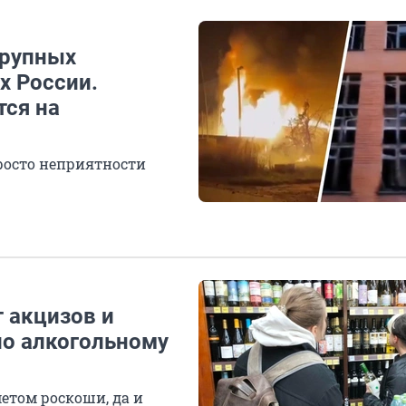
крупных
х России.
тся на
росто неприятности
 акцизов и
по алкогольному
етом роскоши, да и