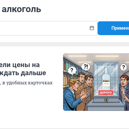
 алкоголь
Примен
ели цены на
 ждать дальше
, в удобных карточках