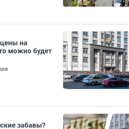
 цены на
-то можно будет
 дня
тские забавы?