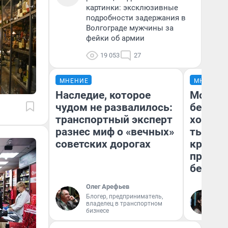
картинки: эксклюзивные
подробности задержания в
Волгограде мужчины за
фейки об армии
19 053
27
МНЕНИЕ
МНЕНИЕ
Наследие, которое
Мой ба
чудом не развалилось:
береже
транспортный эксперт
хотела 
разнес миф о «вечных»
тысяч,
советских дорогах
кредит,
приеха
безопа
Олег Арефьев
Блогер, предприниматель,
Кс
владелец в транспортном
Ав
бизнесе