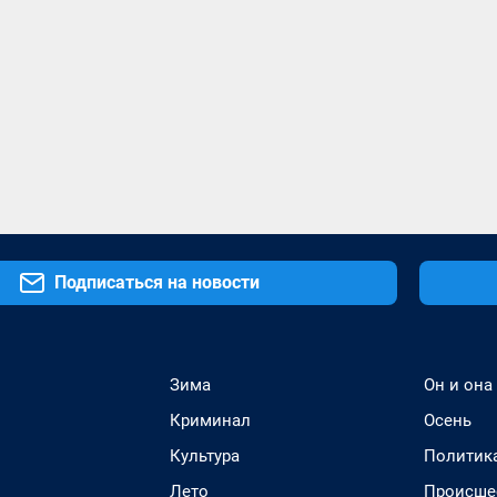
Подписаться на новости
Зима
Он и она
Криминал
Осень
Культура
Политик
Лето
Происше