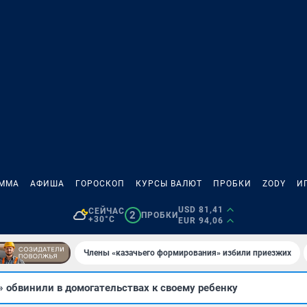
АММА
АФИША
ГОРОСКОП
КУРСЫ ВАЛЮТ
ПРОБКИ
ZODY
И
USD 81,41
СЕЙЧАС
2
ПРОБКИ
+30°C
EUR 94,06
Члены «казачьего формирования» избили приезжих
 обвинили в домогательствах к своему ребенку