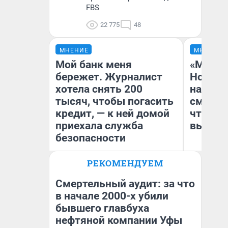
FBS
22 775
48
МНЕНИЕ
МНЕНИЕ
Мой банк меня
«Мы ви
бережет. Журналист
Нолана
хотела снять 200
настро
тысяч, чтобы погасить
смотре
кредит, — к ней домой
чтобы 
приехала служба
выгляд
безопасности
РЕКОМЕНДУЕМ
Ксения Владимирская
На
Автор мнения
Смертельный аудит: за что
в начале 2000-х убили
бывшего главбуха
нефтяной компании Уфы