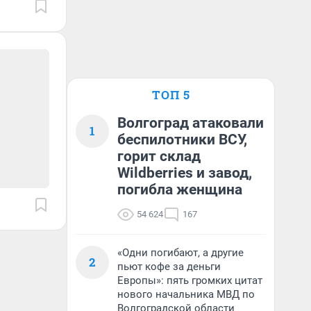
ТОП 5
Волгоград атаковали
1
беспилотники ВСУ,
горит склад
Wildberries и завод,
погибла женщина
54 624
167
«Одни погибают, а другие
2
пьют кофе за деньги
Европы»: пять громких цитат
нового начальника МВД по
Волгоградской области