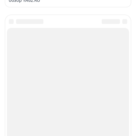
обзор YA62.RU