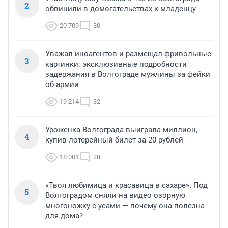
2
обвинили в домогательствах к младенцу
20 709
30
Уважал иноагентов и размещал фривольные
3
картинки: эксклюзивные подробности
задержания в Волгограде мужчины за фейки
об армии
19 214
32
Уроженка Волгограда выиграла миллион,
4
купив лотерейный билет за 20 рублей
18 001
28
«Твоя любимица и красавица в сахаре». Под
5
Волгоградом сняли на видео озорную
многоножку с усами — почему она полезна
для дома?