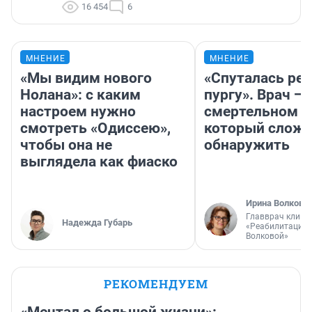
16 454
6
МНЕНИЕ
МНЕНИЕ
«Мы видим нового
«Спуталась реч
Нолана»: с каким
пургу». Врач — 
настроем нужно
смертельном д
смотреть «Одиссею»,
который слож
чтобы она не
обнаружить
выглядела как фиаско
Ирина Волкова
Главврач клини
Надежда Губарь
«Реабилитация 
Волковой»
РЕКОМЕНДУЕМ