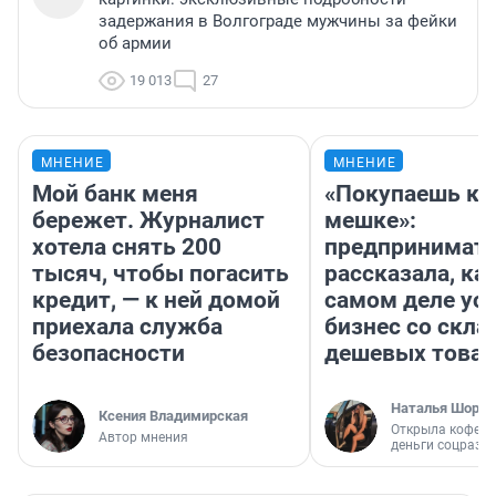
задержания в Волгограде мужчины за фейки
об армии
19 013
27
МНЕНИЕ
МНЕНИЕ
Мой банк меня
«Покупаешь ко
бережет. Журналист
мешке»:
хотела снять 200
предпринимат
тысяч, чтобы погасить
рассказала, как
кредит, — к ней домой
самом деле ус
приехала служба
бизнес со скл
безопасности
дешевых това
Наталья Шорох
Ксения Владимирская
Открыла кофейн
Автор мнения
деньги соцразв