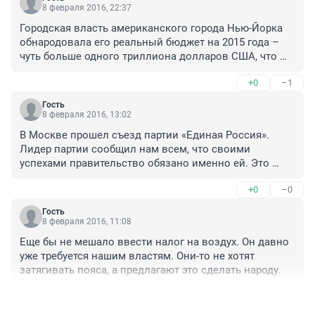
8 февраля 2016, 22:37
Городская власть американского города Нью-Йорка 
обнародовала его реальный бюджет на 2015 года – 
чуть больше одного триллиона долларов США, что 
больше, чем прогнозируемый ВВП всей Российской 
+0
–1
Федерации на этот же год.( Статья в MMGP)
Гость
8 февраля 2016, 13:02
В Москве прошел съезд партии «Единая Россия». 
Лидер партии сообщил нам всем, что своими 
успехами правительство обязано именно ей. Это 
были единственные правдивые слова на всём 
+0
–0
съезде — глядя на «успехи» этого правительства 
сомневаться не приходится. Также нам сообщили, что 
Гость
уже в 11 веке население Руси было поголовно 
8 февраля 2016, 11:08
грамотно, а «Единая Россия» будет контролировать 
Еще бы не мешало ввести налог на воздух. Он давно 
цены в стране.
уже требуется нашим властям. Они-то не хотят 
затягивать пояса, а предлагают это сделать народу.
+0
–0