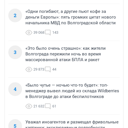
«Одни погибают, а другие пьют кофе за
2
деньги Европы»: пять громких цитат нового
начальника МВД по Волгоградской области
39 068
143
«Это было очень страшно»: как жители
3
Волгограда пережили ночь во время
массированной атаки БПЛА и ракет
29 873
44
«Было чутье — ночью что-то будет»: топ-
4
менеджер вывел людей из склада Wildberries
в Волгограде до атаки беспилотников
21 632
61
Уважал иноагентов и размещал фривольные
5
картинки: эксклюзивные подробности