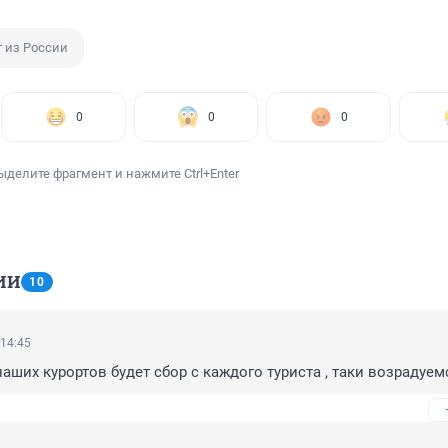
т из России
0
0
0
ыделите фрагмент и нажмите Ctrl+Enter
ИИ
10
 14:45
аших курортов будет сбор с каждого туриста , таки возрадуемс