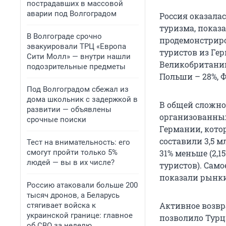
пострадавших в массовой
аварии под Волгоградом
Россия оказала
туризма, показ
В Волгограде срочно
продемонстриро
эвакуировали ТРЦ «Европа
туристов из Гер
Сити Молл» — внутри нашли
Великобритании 
подозрительные предметы
Польши – 28%, Ф
Под Волгоградом сбежал из
дома школьник с задержкой в
В общей сложнос
развитии — объявлены
организованных 
срочные поиски
Германии, кото
составили 3,5 м
Тест на внимательность: его
смогут пройти только 5%
31% меньше (2,1
людей — вы в их числе?
туристов). Сам
показали рынки 
Россию атаковали больше 200
тысяч дронов, а Беларусь
Активное возвр
стягивает войска к
украинской границе: главное
позволило Турц
об СВО за неделю