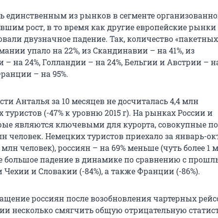
сь единственным из рынков в сегменте организованно
авшим рост, в то время как другие европейские рынки
вали двузначное падение. Так, количество «пакетных
мании упало на 22%, из Скандинавии – на 41%, из
– на 24%, Голландии – на 24%, Бельгии и Австрии – на
ранции – на 95%.
ти Анталья за 10 месяцев не досчиталась 4,4 млн
туристов (-47% к уровню 2015 г). На рынках России и
рые являются ключевыми для курорта, совокупные п
лн человек. Немецких туристов приехало за январь-ок
5 млн человек), россиян – на 69% меньше (чуть более 1 
ое большое падение в динамике по сравнению с прош
Чехии и Словакии (-84%), а также Франции (-86%).
ащение россиян после возобновления чартерных рейс
ии несколько смягчить общую отрицательную статис