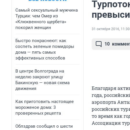
Турпото
Самый сексуальный мужчина
превыси
Турции: чем Омер из
«Клюквенного щербета»
покорил женщин
31 октября 2016, 11:30
Быстро покраснеют: как
10
коммен
соспеть зеленые помидоры
дома — пять самых
эффективных способов
В центре Волгограда на
неделю закроют улицу
Бакинскую — новая схема
Благодаря актив
движения
года, российск
Как приготовить настоящее
аэропорта Анта
мороженое дома: 3
российских тури
проверенных рецепта
то время как го
Ассоциация тур
Облздрав сообщил о шести