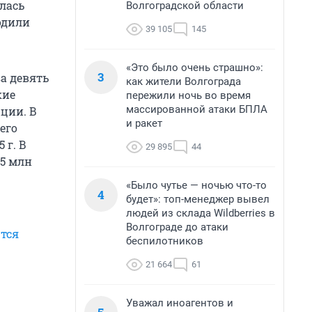
лась
Волгоградской области
ходили
39 105
145
«Это было очень страшно»:
3
за девять
как жители Волгограда
кие
пережили ночь во время
массированной атаки БПЛА
ции. В
и ракет
его
 г. В
29 895
44
,5 млн
«Было чутье — ночью что-то
4
будет»: топ-менеджер вывел
людей из склада Wildberries в
Волгограде до атаки
тся
беспилотников
21 664
61
Уважал иноагентов и