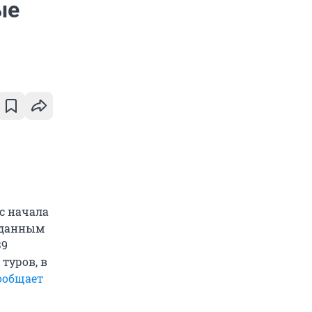
ые
с начала
о данным
39
туров, в
ообщает