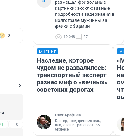
5
размещал фривольные
картинки: эксклюзивные
подробности задержания в
Волгограде мужчины за
фейки об армии
0
19 048
27
МНЕНИЕ
МНЕНИ
Наследие, которое
«Мы в
чудом не развалилось:
Нолан
транспортный эксперт
настр
разнес миф о «вечных»
смотр
советских дорогах
чтобы
выгля
я .
Олег Арефьев
Блогер, предприниматель,
+1
–0
владелец в транспортном
бизнесе