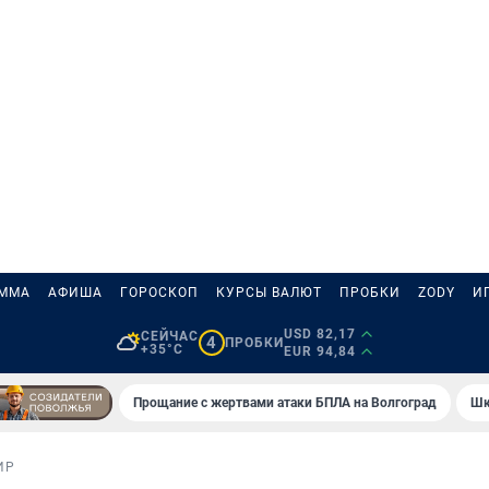
АММА
АФИША
ГОРОСКОП
КУРСЫ ВАЛЮТ
ПРОБКИ
ZODY
И
USD 82,17
СЕЙЧАС
4
ПРОБКИ
+35°C
EUR 94,84
Прощание с жертвами атаки БПЛА на Волгоград
Шк
ИР