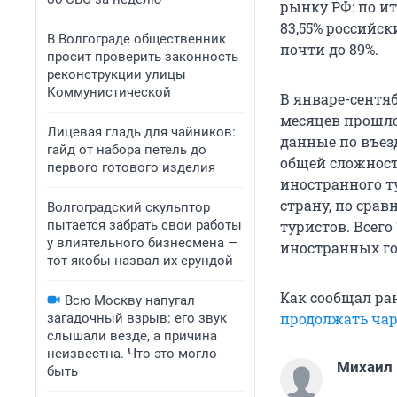
рынку РФ: по ит
83,55% российск
В Волгограде общественник
почти до 89%.
просит проверить законность
реконструкции улицы
Коммунистической
В январе-сентяб
месяцев прошлог
Лицевая гладь для чайников:
данные по въез
гайд от набора петель до
общей сложност
первого готового изделия
иностранного ту
страну, по срав
Волгоградский скульптор
пытается забрать свои работы
туристов. Всего
у влиятельного бизнесмена —
иностранных го
тот якобы назвал их ерундой
Как сообщал ра
Всю Москву напугал
продолжать ча
загадочный взрыв: его звук
слышали везде, а причина
неизвестна. Что это могло
Михаил
быть