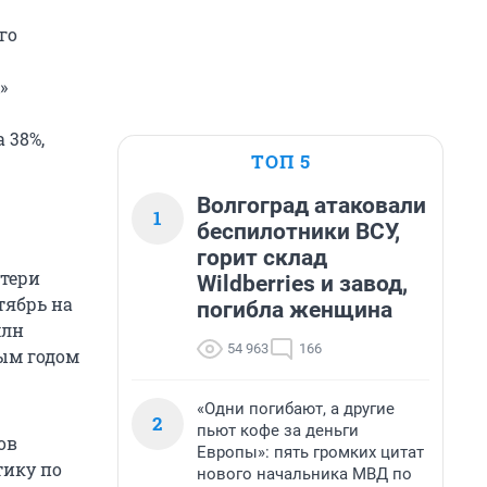
го
»
 38%,
ТОП 5
Волгоград атаковали
1
беспилотники ВСУ,
горит склад
отери
Wildberries и завод,
тябрь на
погибла женщина
млн
54 963
166
лым годом
«Одни погибают, а другие
2
пьют кофе за деньги
ов
Европы»: пять громких цитат
тику по
нового начальника МВД по