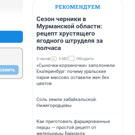
РЕКОМЕНДУЕМ
Сезон черники в
+4
–4
Мурманской области:
рецепт хрустящего
ягодного штруделя за
полчаса
5 часов
3 662
Обсудить
«Сыночки-корзиночки» заполонили
равить
Екатеринбург: почему уральские
парни массово оставили жен без
цветов
Соль земли забайкальской.
Нижегородцевы
Как приготовить фаршированные
перцы — простой рецепт от
жительницы Барнаула