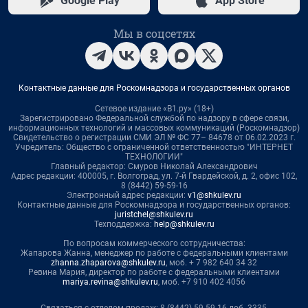
Google Play
App Store
Мы в соцсетях
Контактные данные для Роскомнадзора и государственных органов
Сетевое издание «В1.ру» (18+)
Зарегистрировано Федеральной службой по надзору в сфере связи,
информационных технологий и массовых коммуникаций (Роскомнадзор)
Свидетельство о регистрации СМИ ЭЛ № ФС 77– 84678 от 06.02.2023 г.
Учредитель: Общество с ограниченной ответственностью "ИНТЕРНЕТ
ТЕХНОЛОГИИ"
Главный редактор: Смуров Николай Александрович
Адрес редакции: 400005, г. Волгоград, ул. 7-й Гвардейской, д. 2, офис 102,
8 (8442) 59-59-16
Электронный адрес редакции:
v1@shkulev.ru
Контактные данные для Роскомнадзора и государственных органов:
juristchel@shkulev.ru
Техподдержка:
help@shkulev.ru
По вопросам коммерческого сотрудничества:
Жапарова Жанна, менеджер по работе с федеральными клиентами
zhanna.zhaparova@shkulev.ru
, моб. + 7 982 640 34 32
Ревина Мария, директор по работе с федеральными клиентами
mariya.revina@shkulev.ru
, моб. +7 910 402 4056