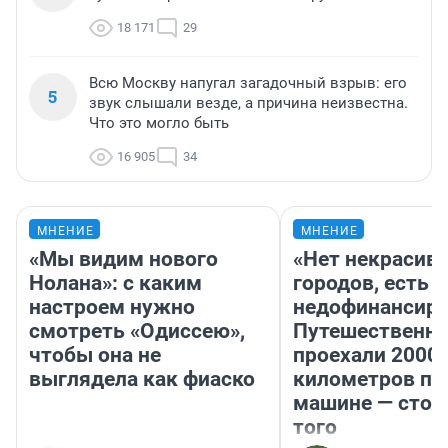
18 171
29
Всю Москву напугал загадочный взрыв: его
5
звук слышали везде, а причина неизвестна.
Что это могло быть
16 905
34
МНЕНИЕ
МНЕНИЕ
«Мы видим нового
«Нет некрасив
Нолана»: с каким
городов, есть
настроем нужно
недофинансиро
смотреть «Одиссею»,
Путешественн
чтобы она не
проехали 2000
выглядела как фиаско
километров по 
машине — стои
того