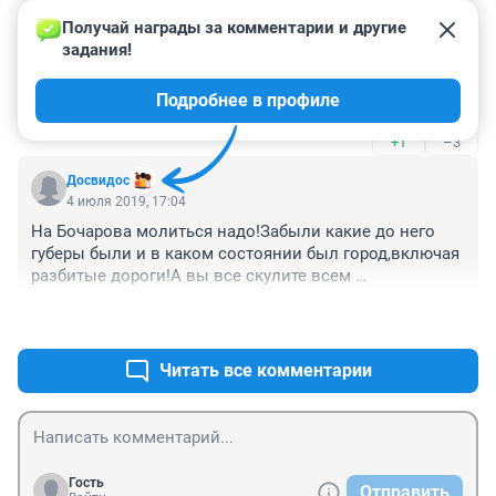
+3
–0
павильона Царь-Продукт на Двинской (рядом с ул. 
Получай награды за комментарии и другие 
Совнаркомовской)? Это лишь те места по которым 
задания!
Гость
хожу каждый день, думаю каждый дополнит список. 
4 июля 2019, 17:17
Неужели восстановление тротуаров или 
Подробнее в профиле
Не нужон нам этот ваш малый бизнес!
формирование клумб, высадка деревьев и нашего 
"фирменного" самшита на данных участках является 
+1
–3
невыполнимой миссией?
Досвидос
4 июля 2019, 17:04
На Бочарова молиться надо!Забыли какие до него 
губеры были и в каком состоянии был город,включая 
разбитые дороги!А вы все скулите всем 
недовольные,он хоть делает для города 
+2
–2
столько,сколько все до него руководители и десятой 
части не делали!
Читать все комментарии
Гость
Отправить