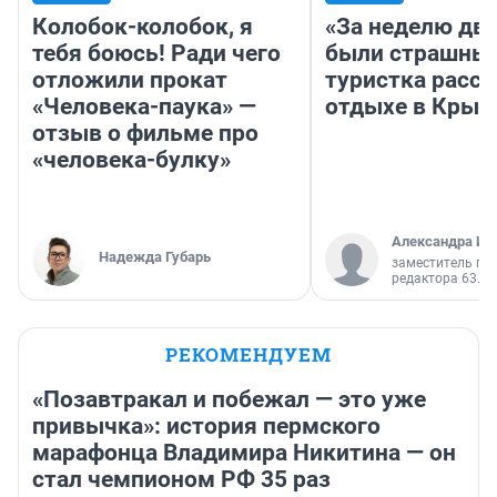
Колобок-колобок, я
«За неделю две
тебя боюсь! Ради чего
были страшные
отложили прокат
туристка расск
«Человека-паука» —
отдыхе в Крым
отзыв о фильме про
«человека-булку»
Александра Ис
Надежда Губарь
заместитель гл
редактора 63.RU
РЕКОМЕНДУЕМ
«Позавтракал и побежал — это уже
привычка»: история пермского
марафонца Владимира Никитина — он
стал чемпионом РФ 35 раз