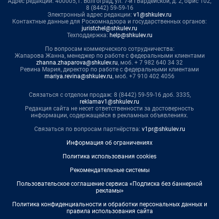
Адрес редакции: 400005, г. Волгоград, ул. 7-й Гвардейской, д. 2, офис 102,
8 (8442) 59-59-16
Электронный адрес редакции:
v1@shkulev.ru
Контактные данные для Роскомнадзора и государственных органов:
juristchel@shkulev.ru
Техподдержка:
help@shkulev.ru
По вопросам коммерческого сотрудничества:
Жапарова Жанна, менеджер по работе с федеральными клиентами
zhanna.zhaparova@shkulev.ru
, моб. + 7 982 640 34 32
Ревина Мария, директор по работе с федеральными клиентами
mariya.revina@shkulev.ru
, моб. +7 910 402 4056
Связаться с отделом продаж: 8 (8442) 59-59-16 доб. 3335,
reklamav1@shkulev.ru
Редакция сайта не несет ответственности за достоверность
информации, содержащейся в рекламных объявлениях.
Связаться по вопросам партнёрства:
v1pr@shkulev.ru
Информация об ограничениях
Политика использования cookies
Рекомендательные системы
Пользовательское соглашение сервиса «Подписка без баннерной
рекламы»
Политика конфиденциальности и обработки персональных данных и
правила использования сайта