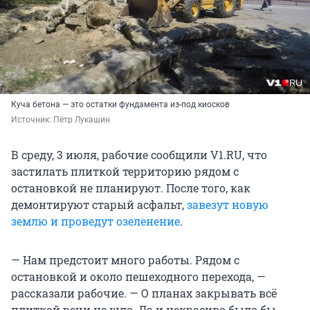
Куча бетона — это остатки фундамента из-под киосков
Источник: 
Пётр Лукашин
В среду, 3 июля, рабочие сообщили V1.RU, что
застилать плиткой территорию рядом с
остановкой не планируют. После того, как
демонтируют старый асфальт,
завезут новую
землю и проведут озеленение
.
— Нам предстоит много работы. Рядом с
остановкой и около пешеходного перехода, —
рассказали рабочие. — О планах закрывать всё
плиткой речи не шло. Да и некрасиво было бы.