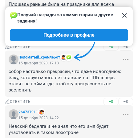
Площадь раньше была на празднике для всех,а 
сейчас для едениц.Главный церковный праздник 
Получай награды за комментарии и другие 
Рождество!,выбросили в яму,т.е.в пойму.если на 
задания!
площади Рождество отмечали сотни тысяч,то 
сейчас,человек триста спускаются в яму,вот вам и 
Подробнее в профиле
ответ.
+0
–0
ОТВЕТИТЬ
Поломатый_кремлеБот
15 декабря 2023, 17:18
собор настолько прекрасен, что даже новогоднюю 
ёлку, которую много лет ставили на ППБ теперь 
ставят не пойми где, чтоб эту прекрасность не 
заслонять.
+0
–0
ОТВЕТИТЬ
264737911
15 декабря 2023, 14:22
Невский бедняга и не знал что его имя будет 
участвовать в таком лохотроне