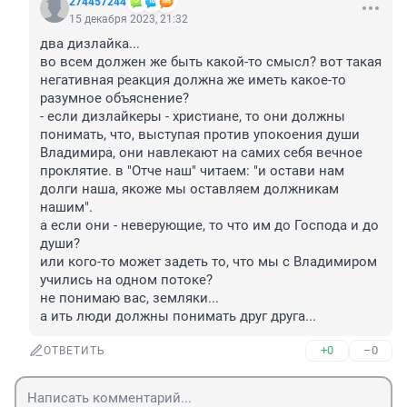
274457244
15 декабря 2023, 21:32
два дизлайка...

во всем должен же быть какой-то смысл? вот такая 
негативная реакция должна же иметь какое-то 
разумное объяснение?

- если дизлайкеры - христиане, то они должны 
понимать, что, выступая против упокоения души 
Владимира, они навлекают на самих себя вечное 
проклятие. в "Отче наш" читаем: "и остави нам 
долги наша, якоже мы оставляем должникам 
нашим".

а если они - неверующие, то что им до Господа и до 
души?

или кого-то может задеть то, что мы с Владимиром 
учились на одном потоке?

не понимаю вас, земляки...

а ить люди должны понимать друг друга...
+0
–0
ОТВЕТИТЬ