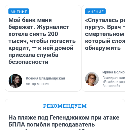
МНЕНИЕ
МНЕНИЕ
Мой банк меня
«Спуталась реч
бережет. Журналист
пургу». Врач — 
хотела снять 200
смертельном д
тысяч, чтобы погасить
который слож
кредит, — к ней домой
обнаружить
приехала служба
безопасности
Ирина Волкова
Главврач клини
Ксения Владимирская
«Реабилитация 
Автор мнения
Волковой»
РЕКОМЕНДУЕМ
На пляже под Геленджиком при атаке
БПЛА погибли преподаватель