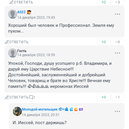
+2
–3
ОТВЕТИТЬ
AS23
14 декабря 2023, 19:45
Хороший был человек и Профессионал. Земля ему 
пухом...
+3
–0
ОТВЕТИТЬ
Гость
14 декабря 2023, 18:59
Упокой, Господи, душу усопшего р.б. Владимира, и 
даруй ему Царствие Небесное!!!

Достойнейший, заслуженнейший и добрейший 
Человек, товарищ и брате во Христе!!! Вечная ему 
память!!! 🥀🥀🙏🙏🙏 иеромонах Иессей
+3
–1
ОТВЕТИТЬ
1
Молодой могильщик 🤦⚰️🪦
14 декабря 2023, 20:51
И. Иессей, пост держишь?