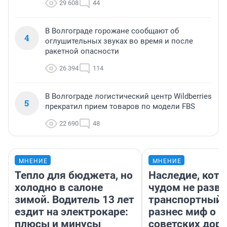
29 608
44
В Волгограде горожане сообщают об
4
оглушительных звуках во время и после
ракетной опасности
26 394
114
В Волгограде логистический центр Wildberries
5
прекратил прием товаров по модели FBS
22 690
48
МНЕНИЕ
МНЕНИЕ
Тепло для бюджета, но
Наследие, кото
холодно в салоне
чудом не разва
зимой. Водитель 13 лет
транспортный 
ездит на электрокаре:
разнес миф о 
плюсы и минусы
советских доро