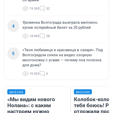
об армии
19 265
32
Уроженка Волгограда выиграла миллион,
4
купив лотерейный билет за 20 рублей
18 065
28
«Твоя любимица и красавица в сахаре». Под
5
Волгоградом сняли на видео озорную
многоножку с усами — почему она полезна
для дома?
16 523
6
МНЕНИЕ
МНЕНИЕ
«Мы видим нового
Колобок-колобо
Нолана»: с каким
тебя боюсь! Ра
настроем нужно
отложили прок