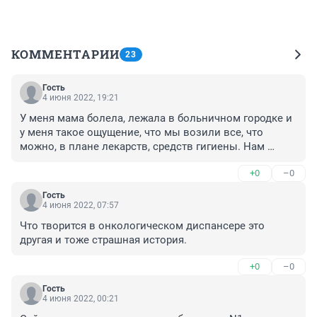
КОММЕНТАРИИ
23
Гость
4 июня 2022, 19:21
У меня мама болела, лежала в больничном городке и 
у меня такое ощущение, что мы возили все, что 
можно, в плане лекарств, средств гигиены. Нам 
только и успевали звонить, и говорить, что нужно это, 
+0
–0
и нужно это. И актемру мы покупали сами.
Гость
4 июня 2022, 07:57
Что творится в онкологическом диспансере это 
другая и тоже страшная история.
+0
–0
Гость
4 июня 2022, 00:21