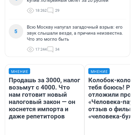
купив лотерейный билет за 20 рублей
18 262
29
Всю Москву напугал загадочный взрыв: его
5
звук слышали везде, а причина неизвестна.
Что это могло быть
17 244
34
МНЕНИЕ
МНЕНИЕ
Продашь за 3000, налог
Колобок-колобо
возьмут с 4000. Что
тебя боюсь! Ра
нам готовит новый
отложили прок
налоговый закон — он
«Человека-пау
коснется импорта и
отзыв о фильм
даже репетиторов
«человека-бул