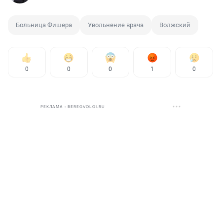
Больница Фишера
Увольнение врача
Волжский
0
0
0
1
0
РЕКЛАМА • BEREGVOLGI.RU