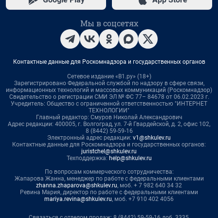
Мы в соцсетях
Контактные данные для Роскомнадзора и государственных органов
Сетевое издание «В1.ру» (18+)
Зарегистрировано Федеральной службой по надзору в сфере связи,
информационных технологий и массовых коммуникаций (Роскомнадзор)
Свидетельство о регистрации СМИ ЭЛ № ФС 77– 84678 от 06.02.2023 г.
Учредитель: Общество с ограниченной ответственностью "ИНТЕРНЕТ
ТЕХНОЛОГИИ"
Главный редактор: Смуров Николай Александрович
Адрес редакции: 400005, г. Волгоград, ул. 7-й Гвардейской, д. 2, офис 102,
8 (8442) 59-59-16
Электронный адрес редакции:
v1@shkulev.ru
Контактные данные для Роскомнадзора и государственных органов:
juristchel@shkulev.ru
Техподдержка:
help@shkulev.ru
По вопросам коммерческого сотрудничества:
Жапарова Жанна, менеджер по работе с федеральными клиентами
zhanna.zhaparova@shkulev.ru
, моб. + 7 982 640 34 32
Ревина Мария, директор по работе с федеральными клиентами
mariya.revina@shkulev.ru
, моб. +7 910 402 4056
Связаться с отделом продаж: 8 (8442) 59-59-16 доб. 3335,