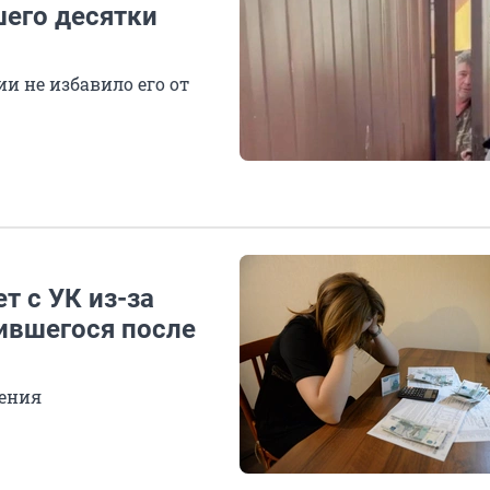
шего десятки
ии не избавило его от
т с УК из-за
вившегося после
ления