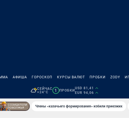
АММА
АФИША
ГОРОСКОП
КУРСЫ ВАЛЮТ
ПРОБКИ
ZODY
И
USD 81,41
СЕЙЧАС
1
ПРОБКИ
+24°C
EUR 94,06
Члены «казачьего формирования» избили приезжих