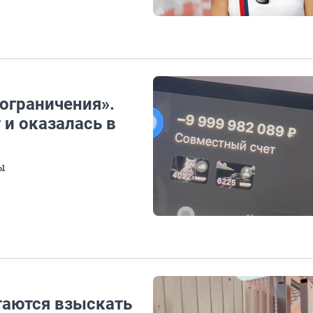
 ограничения».
и оказалась в
ы
таются взыскать