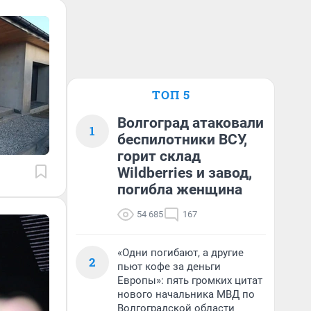
ТОП 5
Волгоград атаковали
1
беспилотники ВСУ,
горит склад
Wildberries и завод,
погибла женщина
54 685
167
«Одни погибают, а другие
2
пьют кофе за деньги
Европы»: пять громких цитат
нового начальника МВД по
Волгоградской области