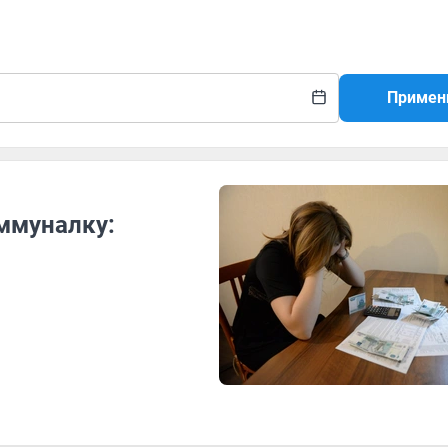
Примен
оммуналку: