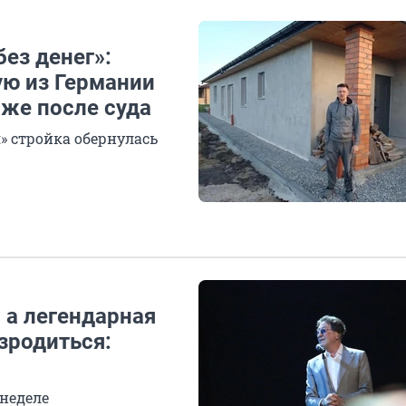
без денег»:
ю из Германии
аже после суда
я» стройка обернулась
 а легендарная
зродиться:
 неделе