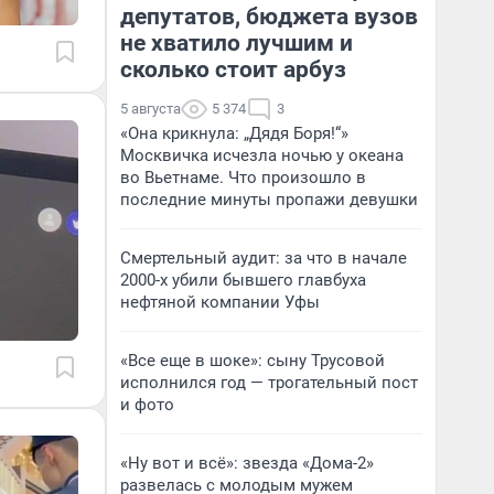
депутатов, бюджета вузов
не хватило лучшим и
сколько стоит арбуз
5 августа
5 374
3
«Она крикнула: „Дядя Боря!“»
Москвичка исчезла ночью у океана
во Вьетнаме. Что произошло в
последние минуты пропажи девушки
Смертельный аудит: за что в начале
2000-х убили бывшего главбуха
нефтяной компании Уфы
«Все еще в шоке»: сыну Трусовой
исполнился год — трогательный пост
и фото
«Ну вот и всё»: звезда «Дома-2»
развелась с молодым мужем