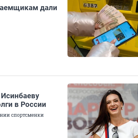
 заемщикам дали
 Исинбаеву
олги в России
ении спортсменки