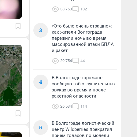
38 760
132
«Это было очень страшно»:
3
как жители Волгограда
пережили ночь во время
массированной атаки БПЛА
и ракет
29 754
44
В Волгограде горожане
4
сообщают об оглушительных
звуках во время и после
ракетной опасности
26 534
114
В Волгограде логистический
5
центр Wildberries прекратил
прием товаров по модели