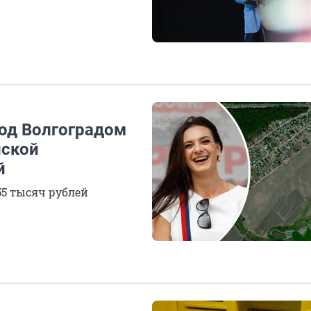
под Волгоградом
йской
й
55 тысяч рублей