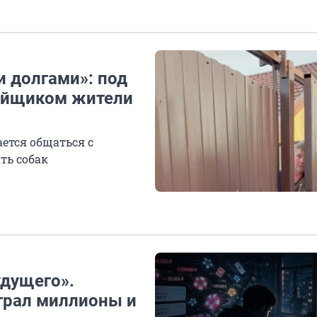
и долгами»: под
ойщиком жители
ется общаться с
ть собак
удущего».
играл миллионы и