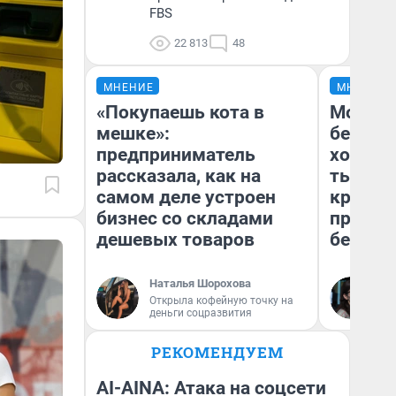
FBS
22 813
48
МНЕНИЕ
МНЕНИЕ
«Покупаешь кота в
Мой ба
мешке»:
береже
предприниматель
хотела 
рассказала, как на
тысяч,
самом деле устроен
кредит,
бизнес со складами
приеха
дешевых товаров
безопа
Наталья Шорохова
Кс
Открыла кофейную точку на
Ав
деньги соцразвития
РЕКОМЕНДУЕМ
AI-AINA: Атака на соцсети