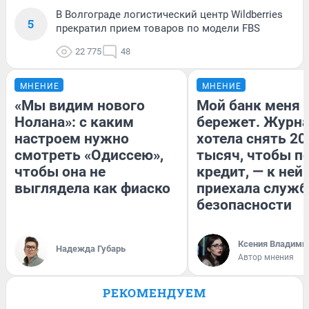
В Волгограде логистический центр Wildberries
5
прекратил прием товаров по модели FBS
22 775
48
МНЕНИЕ
МНЕНИЕ
«Мы видим нового
Мой банк меня
Нолана»: с каким
бережет. Журн
настроем нужно
хотела снять 20
смотреть «Одиссею»,
тысяч, чтобы п
чтобы она не
кредит, — к ней
выглядела как фиаско
приехала служб
безопасности
Ксения Владими
Надежда Губарь
Автор мнения
РЕКОМЕНДУЕМ