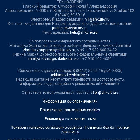
ТЕХНОЛОГИИ"
Главный редактор: Смуров Николай Александрович
Адрес редакции: 400005, г. Волгоград, ул. 7-й Гвардейской, д. 2, офис 102,
8 (8442) 59-59-16
Электронный адрес редакции:
v1@shkulev.ru
Контактные данные для Роскомнадзора и государственных органов:
juristchel@shkulev.ru
Техподдержка:
help@shkulev.ru
По вопросам коммерческого сотрудничества:
Жапарова Жанна, менеджер по работе с федеральными клиентами
zhanna.zhaparova@shkulev.ru
, моб. + 7 982 640 34 32
Ревина Мария, директор по работе с федеральными клиентами
mariya.revina@shkulev.ru
, моб. +7 910 402 4056
Связаться с отделом продаж: 8 (8442) 59-59-16 доб. 3335,
reklamav1@shkulev.ru
Редакция сайта не несет ответственности за достоверность
информации, содержащейся в рекламных объявлениях.
Связаться по вопросам партнёрства:
v1pr@shkulev.ru
Информация об ограничениях
Политика использования cookies
Рекомендательные системы
Пользовательское соглашение сервиса «Подписка без баннерной
рекламы»