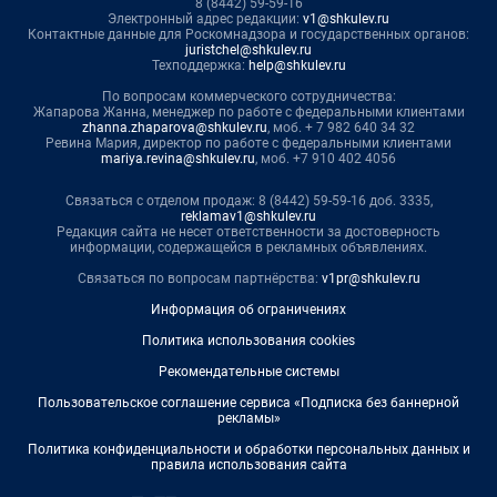
8 (8442) 59-59-16
Электронный адрес редакции:
v1@shkulev.ru
Контактные данные для Роскомнадзора и государственных органов:
juristchel@shkulev.ru
Техподдержка:
help@shkulev.ru
По вопросам коммерческого сотрудничества:
Жапарова Жанна, менеджер по работе с федеральными клиентами
zhanna.zhaparova@shkulev.ru
, моб. + 7 982 640 34 32
Ревина Мария, директор по работе с федеральными клиентами
mariya.revina@shkulev.ru
, моб. +7 910 402 4056
Связаться с отделом продаж: 8 (8442) 59-59-16 доб. 3335,
reklamav1@shkulev.ru
Редакция сайта не несет ответственности за достоверность
информации, содержащейся в рекламных объявлениях.
Связаться по вопросам партнёрства:
v1pr@shkulev.ru
Информация об ограничениях
Политика использования cookies
Рекомендательные системы
Пользовательское соглашение сервиса «Подписка без баннерной
рекламы»
Политика конфиденциальности и обработки персональных данных и
правила использования сайта