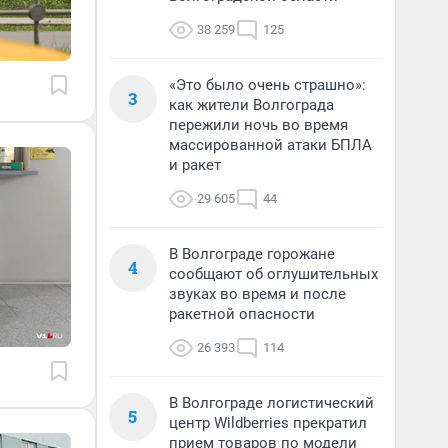
38 259
125
«Это было очень страшно»:
3
как жители Волгограда
пережили ночь во время
массированной атаки БПЛА
и ракет
29 605
44
В Волгограде горожане
4
сообщают об оглушительных
звуках во время и после
ракетной опасности
26 393
114
В Волгограде логистический
5
центр Wildberries прекратил
прием товаров по модели