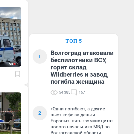
ТОП 5
Волгоград атаковали
1
беспилотники ВСУ,
горит склад
Wildberries и завод,
погибла женщина
54 385
167
«Одни погибают, а другие
2
пьют кофе за деньги
Европы»: пять громких цитат
нового начальника МВД по
Волгоградской области