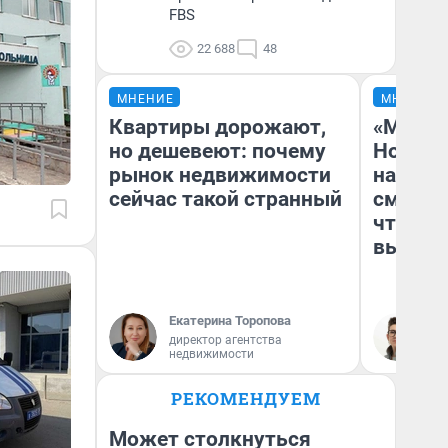
FBS
22 688
48
МНЕНИЕ
МНЕНИЕ
Квартиры дорожают,
«Мы ви
но дешевеют: почему
Нолана
рынок недвижимости
настро
сейчас такой странный
смотре
чтобы 
выгляд
Екатерина Торопова
На
директор агентства
недвижимости
РЕКОМЕНДУЕМ
Может столкнуться