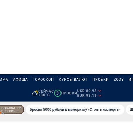
АММА
АФИША
ГОРОСКОП
КУРСЫ ВАЛЮТ
ПРОБКИ
ZODY
И
USD 80,93
СЕЙЧАС
3
ПРОБКИ
+30°C
EUR 93,19
Бросил 5000 рублей к мемориалу «Стоять насмерть»
Ш