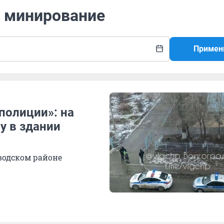
е минирование
Примен
полиции»: на
у в здании
водском районе