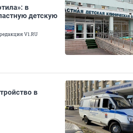
тила»: в
ластную детскую
 редакция V1.RU
тройство в