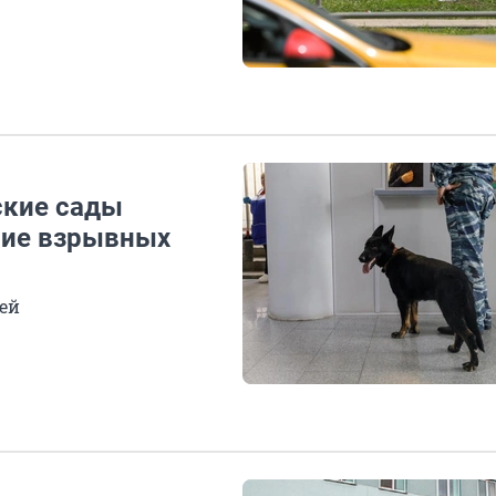
ские сады
чие взрывных
тей