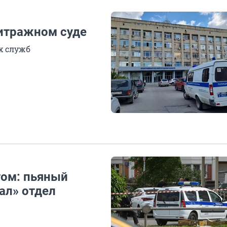
битражном суде
х служб
том: пьяный
ал» отдел