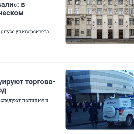
али»: в
ическом
рпусе университета
уируют торгово-
од
бследуют полиция и