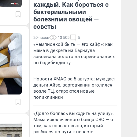
каждый. Как бороться с
бактериальными
болезнями овощей —
советы
20 часов
13 505
5
«Чемпионкой быть — это кайф»: как
мама в декрете из Барнаула
завоевала золото на соревнованиях
по бодибилдингу
Новости ХМАО за 5 августа: муж дает
деньги Айзе, вартовчанин оголился
возле ТЦ, откроются новые
поликлиники
«Долго боялась выходить на улицу».
Мама искалеченного бойца СВО — о
том, как спасает сына, который
разбился по пути к невесте