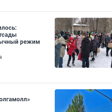
илось:
тсады
бычный режим
й
Волгамолл»